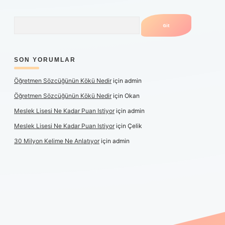
Arama
SON YORUMLAR
Öğretmen Sözcüğünün Kökü Nedir
için
admin
Öğretmen Sözcüğünün Kökü Nedir
için
Okan
Meslek Lisesi Ne Kadar Puan Istiyor
için
admin
Meslek Lisesi Ne Kadar Puan Istiyor
için
Çelik
30 Milyon Kelime Ne Anlatıyor
için
admin
üncel giriş
https://www.betexper.xyz/
elexbetgiris.org