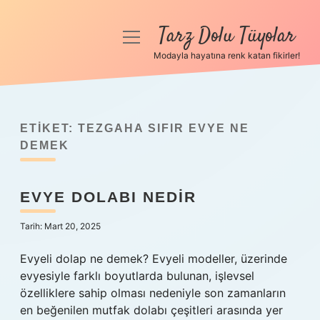
Tarz Dolu Tüyolar
menüyü
aç
Modayla hayatına renk katan fikirler!
Anasayfa
Gizlilik Politikası
ETIKET:
TEZGAHA SIFIR EVYE NE
Yasal Uyarı
DEMEK
Hakkımızda
EVYE DOLABI NEDIR
Tarih: Mart 20, 2025
Evyeli dolap ne demek? Evyeli modeller, üzerinde
evyesiyle farklı boyutlarda bulunan, işlevsel
özelliklere sahip olması nedeniyle son zamanların
en beğenilen mutfak dolabı çeşitleri arasında yer