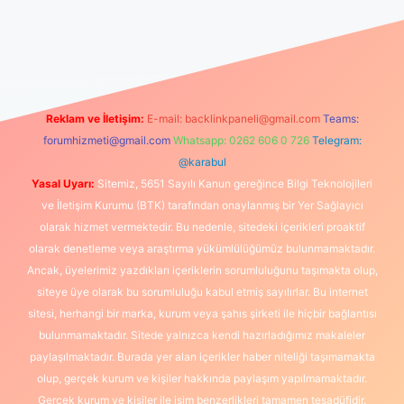
üncel giriş
https://www.betexper.xyz/
elexbetgiris.org
Reklam ve İletişim:
E-mail:
backlinkpaneli@gmail.com
Teams:
forumhizmeti@gmail.com
Whatsapp: 0262 606 0 726
Telegram:
@karabul
Yasal Uyarı:
Sitemiz, 5651 Sayılı Kanun gereğince Bilgi Teknolojileri
ve İletişim Kurumu (BTK) tarafından onaylanmış bir Yer Sağlayıcı
olarak hizmet vermektedir. Bu nedenle, sitedeki içerikleri proaktif
olarak denetleme veya araştırma yükümlülüğümüz bulunmamaktadır.
Ancak, üyelerimiz yazdıkları içeriklerin sorumluluğunu taşımakta olup,
siteye üye olarak bu sorumluluğu kabul etmiş sayılırlar. Bu internet
sitesi, herhangi bir marka, kurum veya şahıs şirketi ile hiçbir bağlantısı
bulunmamaktadır. Sitede yalnızca kendi hazırladığımız makaleler
paylaşılmaktadır. Burada yer alan içerikler haber niteliği taşımamakta
olup, gerçek kurum ve kişiler hakkında paylaşım yapılmamaktadır.
Gerçek kurum ve kişiler ile isim benzerlikleri tamamen tesadüfidir.