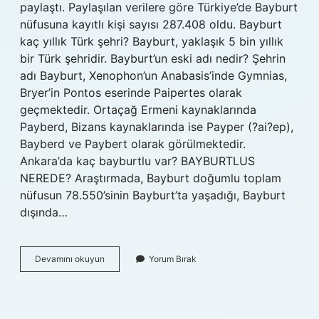
paylaştı. Paylaşılan verilere göre Türkiye’de Bayburt
nüfusuna kayıtlı kişi sayısı 287.408 oldu. Bayburt
kaç yıllık Türk şehri? Bayburt, yaklaşık 5 bin yıllık
bir Türk şehridir. Bayburt’un eski adı nedir? Şehrin
adı Bayburt, Xenophon’un Anabasis’inde Gymnias,
Bryer’in Pontos eserinde Paipertes olarak
geçmektedir. Ortaçağ Ermeni kaynaklarında
Payberd, Bizans kaynaklarında ise Payper (?ai?ep),
Bayberd ve Paybert olarak görülmektedir.
Ankara’da kaç bayburtlu var? BAYBURTLUS
NEREDE? Araştırmada, Bayburt doğumlu toplam
nüfusun 78.550’sinin Bayburt’ta yaşadığı, Bayburt
dışında…
Dünyada
Devamını okuyun
Yorum Bırak
Kaç
Tane
Bayburtlu
Var