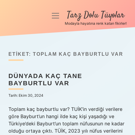
Tarz Dolu Tüyolar
menüyü
aç
Modayla hayatına renk katan fikirler!
Anasayfa
Gizlilik Politikası
ETIKET:
TOPLAM KAÇ BAYBURTLU VAR
Yasal Uyarı
DÜNYADA KAÇ TANE
Hakkımızda
BAYBURTLU VAR
Tarih: Ekim 30, 2024
Toplam kaç bayburtlu var? TUİK’in verdiği verilere
göre Bayburt’un hangi ilde kaç kişi yaşadığı ve
Türkiye’deki Bayburt’un toplam nüfusunun ne kadar
olduğu ortaya çıktı. TÜİK, 2023 yılı nüfus verilerini