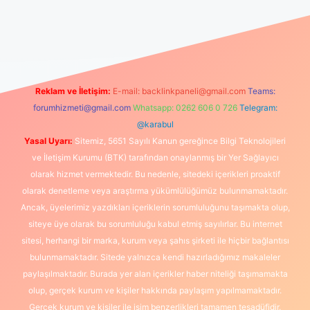
üncel giriş
https://www.betexper.xyz/
elexbetgiris.org
Reklam ve İletişim:
E-mail:
backlinkpaneli@gmail.com
Teams:
forumhizmeti@gmail.com
Whatsapp: 0262 606 0 726
Telegram:
@karabul
Yasal Uyarı:
Sitemiz, 5651 Sayılı Kanun gereğince Bilgi Teknolojileri
ve İletişim Kurumu (BTK) tarafından onaylanmış bir Yer Sağlayıcı
olarak hizmet vermektedir. Bu nedenle, sitedeki içerikleri proaktif
olarak denetleme veya araştırma yükümlülüğümüz bulunmamaktadır.
Ancak, üyelerimiz yazdıkları içeriklerin sorumluluğunu taşımakta olup,
siteye üye olarak bu sorumluluğu kabul etmiş sayılırlar. Bu internet
sitesi, herhangi bir marka, kurum veya şahıs şirketi ile hiçbir bağlantısı
bulunmamaktadır. Sitede yalnızca kendi hazırladığımız makaleler
paylaşılmaktadır. Burada yer alan içerikler haber niteliği taşımamakta
olup, gerçek kurum ve kişiler hakkında paylaşım yapılmamaktadır.
Gerçek kurum ve kişiler ile isim benzerlikleri tamamen tesadüfidir.