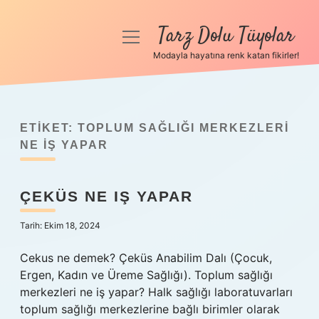
Tarz Dolu Tüyolar
menüyü
aç
Modayla hayatına renk katan fikirler!
Anasayfa
Gizlilik Politikası
ETIKET:
TOPLUM SAĞLIĞI MERKEZLERI
Yasal Uyarı
NE IŞ YAPAR
Hakkımızda
ÇEKÜS NE IŞ YAPAR
Tarih: Ekim 18, 2024
Cekus ne demek? Çeküs Anabilim Dalı (Çocuk,
Ergen, Kadın ve Üreme Sağlığı). Toplum sağlığı
merkezleri ne iş yapar? Halk sağlığı laboratuvarları
toplum sağlığı merkezlerine bağlı birimler olarak