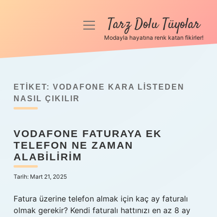
Tarz Dolu Tüyolar
menüyü
aç
Modayla hayatına renk katan fikirler!
Anasayfa
Gizlilik Politikası
ETIKET:
VODAFONE KARA LISTEDEN
Yasal Uyarı
NASIL ÇIKILIR
Hakkımızda
VODAFONE FATURAYA EK
TELEFON NE ZAMAN
ALABILIRIM
Tarih: Mart 21, 2025
Fatura üzerine telefon almak için kaç ay faturalı
olmak gerekir? Kendi faturalı hattınızı en az 8 ay