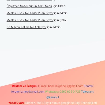
Öğretmen Sözcüğünün Kökü Nedir
için
Okan
Meslek Lisesi Ne Kadar Puan Istiyor
için
admin
Meslek Lisesi Ne Kadar Puan Istiyor
için
Çelik
30 Milyon Kelime Ne Anlatıyor
için
admin
ncel giriş
https://www.betexper.xyz/
elexbetgiris.org
Reklam ve İletişim:
E-mail:
backlinkpaneli@gmail.com
Teams:
forumhizmeti@gmail.com
Whatsapp: 0262 606 0 726
Telegram:
@karabul
Yasal Uyarı:
Sitemiz, 5651 Sayılı Kanun gereğince Bilgi Teknolojileri