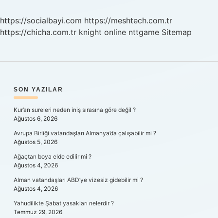
Ne
Zaman
https://socialbayi.com
https://meshtech.com.tr
Alabilirim
https://chicha.com.tr
knight online
nttgame
Sitemap
SIDEBAR
SON YAZILAR
Kur’an sureleri neden iniş sırasına göre değil ?
Ağustos 6, 2026
Avrupa Birliği vatandaşları Almanya’da çalışabilir mi ?
Ağustos 5, 2026
Ağaçtan boya elde edilir mi ?
Ağustos 4, 2026
Alman vatandaşları ABD’ye vizesiz gidebilir mi ?
Ağustos 4, 2026
Yahudilikte Şabat yasakları nelerdir ?
Temmuz 29, 2026