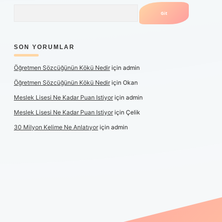
Arama
SON YORUMLAR
Öğretmen Sözcüğünün Kökü Nedir
için
admin
Öğretmen Sözcüğünün Kökü Nedir
için
Okan
Meslek Lisesi Ne Kadar Puan Istiyor
için
admin
Meslek Lisesi Ne Kadar Puan Istiyor
için
Çelik
30 Milyon Kelime Ne Anlatıyor
için
admin
 güncel giriş
https://www.betexper.xyz/
elexbetgiris.org