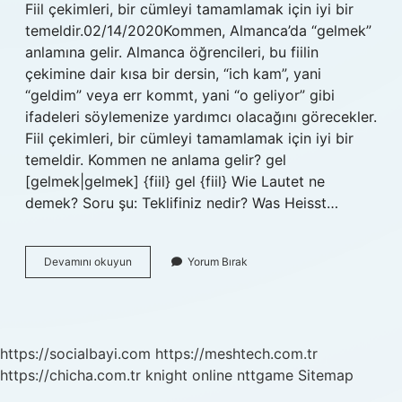
Fiil çekimleri, bir cümleyi tamamlamak için iyi bir
temeldir.02/14/2020Kommen, Almanca’da “gelmek”
anlamına gelir. Almanca öğrencileri, bu fiilin
çekimine dair kısa bir dersin, “ich kam”, yani
“geldim” veya err kommt, yani “o geliyor” gibi
ifadeleri söylemenize yardımcı olacağını görecekler.
Fiil çekimleri, bir cümleyi tamamlamak için iyi bir
temeldir. Kommen ne anlama gelir? gel
[gelmek|gelmek] {fiil} gel {fiil} Wie Lautet ne
demek? Soru şu: Teklifiniz nedir? Was Heisst…
Kommt
Devamını okuyun
Yorum Bırak
Ne
https://socialbayi.com
https://meshtech.com.tr
https://chicha.com.tr
knight online
nttgame
Sitemap