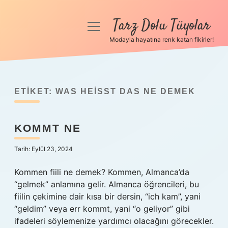
Tarz Dolu Tüyolar
menüyü
aç
Modayla hayatına renk katan fikirler!
Anasayfa
Gizlilik Politikası
ETIKET:
WAS HEISST DAS NE DEMEK
Yasal Uyarı
KOMMT NE
Hakkımızda
Tarih: Eylül 23, 2024
Kommen fiili ne demek? Kommen, Almanca’da
“gelmek” anlamına gelir. Almanca öğrencileri, bu
fiilin çekimine dair kısa bir dersin, “ich kam”, yani
“geldim” veya err kommt, yani “o geliyor” gibi
ifadeleri söylemenize yardımcı olacağını görecekler.