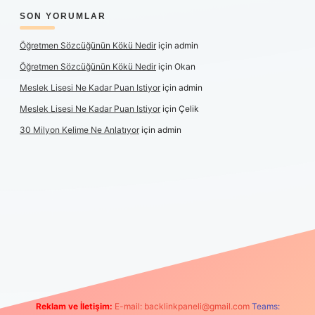
SON YORUMLAR
Öğretmen Sözcüğünün Kökü Nedir
için
admin
Öğretmen Sözcüğünün Kökü Nedir
için
Okan
Meslek Lisesi Ne Kadar Puan Istiyor
için
admin
Meslek Lisesi Ne Kadar Puan Istiyor
için
Çelik
30 Milyon Kelime Ne Anlatıyor
için
admin
üncel giriş
https://www.betexper.xyz/
elexbetgiris.org
Reklam ve İletişim:
E-mail:
backlinkpaneli@gmail.com
Teams: