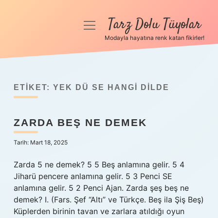
Tarz Dolu Tüyolar
menüyü
aç
Modayla hayatına renk katan fikirler!
Anasayfa
Gizlilik Politikası
ETIKET:
YEK DÜ SE HANGI DILDE
Yasal Uyarı
ZARDA BEŞ NE DEMEK
Hakkımızda
Tarih: Mart 18, 2025
Zarda 5 ne demek? 5 5 Beş anlamına gelir. 5 4
Jiharü pencere anlamına gelir. 5 3 Penci SE
anlamına gelir. 5 2 Penci Ajan. Zarda şeş beş ne
demek? I. (Fars. Şef “Altı” ve Türkçe. Beş ila Şiş Beş)
Küplerden birinin tavan ve zarlara atıldığı oyun