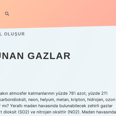
IL OLUŞUR
UNAN GAZLAR
kın atmosfer katmanlarının yüzde 78’i azot, yüzde 21’i
, karbondioksit, neon, helyum, metan, kripton, hidrojen, ozon
r mı? Yeraltı maden havasında bulunabilecek zehirli gazlar
t dioksit (SO2) ve nitrojen oksittir (NO2). Maden havasında