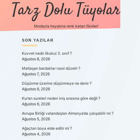
Tarz Dolu Tüyolar
Modayla hayatına renk katan fikirler!
SIDEBAR
SON YAZILAR
hiltonbet güncel gir
Kuvvet nedir ilkokul 3. sınıf ?
Ağustos 8, 2026
Matlaşan bardaklar nasıl düzelir ?
Ağustos 7, 2026
Düşünme üzerine düşünmeye ne denir ?
Ağustos 6, 2026
Kur’an sureleri neden iniş sırasına göre değil ?
Ağustos 6, 2026
Avrupa Birliği vatandaşları Almanya’da çalışabilir mi ?
Ağustos 5, 2026
Ağaçtan boya elde edilir mi ?
Ağustos 4, 2026