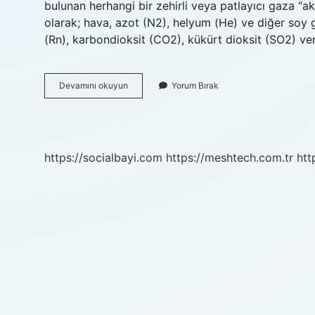
bulunan herhangi bir zehirli veya patlayıcı gaza “akt
olarak; hava, azot (N2), helyum (He) ve diğer soy g
(Rn), karbondioksit (CO2), kükürt dioksit (SO2) veri
Yer
Devamını okuyun
Yorum Bırak
Altında
Bulunan
Gazlar
Nelerdir
https://socialbayi.com
https://meshtech.com.tr
htt