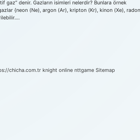
if gaz” denir. Gazların isimleri nelerdir? Bunlara örnek
azlar {neon (Ne), argon (Ar), kripton (Kr), kinon (Xe), rado
lebilir.…
ps://chicha.com.tr
knight online
nttgame
Sitemap