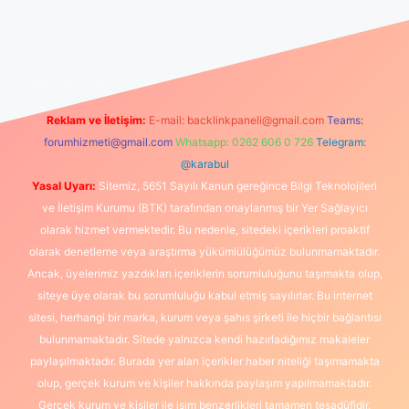
üncel giriş
https://www.betexper.xyz/
elexbetgiris.org
Reklam ve İletişim:
E-mail:
backlinkpaneli@gmail.com
Teams:
forumhizmeti@gmail.com
Whatsapp: 0262 606 0 726
Telegram:
@karabul
Yasal Uyarı:
Sitemiz, 5651 Sayılı Kanun gereğince Bilgi Teknolojileri
ve İletişim Kurumu (BTK) tarafından onaylanmış bir Yer Sağlayıcı
olarak hizmet vermektedir. Bu nedenle, sitedeki içerikleri proaktif
olarak denetleme veya araştırma yükümlülüğümüz bulunmamaktadır.
Ancak, üyelerimiz yazdıkları içeriklerin sorumluluğunu taşımakta olup,
siteye üye olarak bu sorumluluğu kabul etmiş sayılırlar. Bu internet
sitesi, herhangi bir marka, kurum veya şahıs şirketi ile hiçbir bağlantısı
bulunmamaktadır. Sitede yalnızca kendi hazırladığımız makaleler
paylaşılmaktadır. Burada yer alan içerikler haber niteliği taşımamakta
olup, gerçek kurum ve kişiler hakkında paylaşım yapılmamaktadır.
Gerçek kurum ve kişiler ile isim benzerlikleri tamamen tesadüfidir.