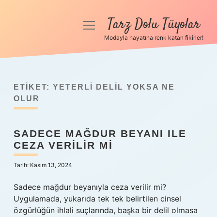
Tarz Dolu Tüyolar
menüyü
aç
Modayla hayatına renk katan fikirler!
Anasayfa
Gizlilik Politikası
ETIKET:
YETERLI DELIL YOKSA NE
Yasal Uyarı
OLUR
Hakkımızda
SADECE MAĞDUR BEYANI ILE
CEZA VERILIR MI
Tarih: Kasım 13, 2024
Sadece mağdur beyanıyla ceza verilir mi?
Uygulamada, yukarıda tek tek belirtilen cinsel
özgürlüğün ihlali suçlarında, başka bir delil olmasa