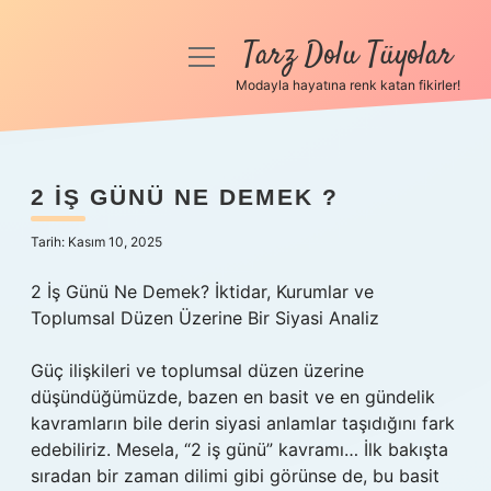
Tarz Dolu Tüyolar
menüyü
aç
Modayla hayatına renk katan fikirler!
Anasayfa
Gizlilik Politikası
2 IŞ GÜNÜ NE DEMEK ?
Yasal Uyarı
Tarih: Kasım 10, 2025
Hakkımızda
2 İş Günü Ne Demek? İktidar, Kurumlar ve
Toplumsal Düzen Üzerine Bir Siyasi Analiz
Güç ilişkileri ve toplumsal düzen üzerine
düşündüğümüzde, bazen en basit ve en gündelik
kavramların bile derin siyasi anlamlar taşıdığını fark
edebiliriz. Mesela, “2 iş günü” kavramı… İlk bakışta
sıradan bir zaman dilimi gibi görünse de, bu basit