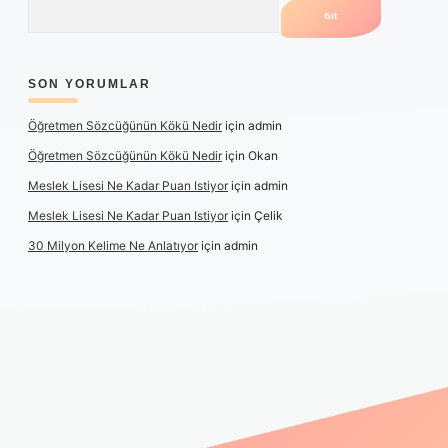
Arama
SON YORUMLAR
Öğretmen Sözcüğünün Kökü Nedir
için
admin
Öğretmen Sözcüğünün Kökü Nedir
için
Okan
Meslek Lisesi Ne Kadar Puan Istiyor
için
admin
Meslek Lisesi Ne Kadar Puan Istiyor
için
Çelik
30 Milyon Kelime Ne Anlatıyor
için
admin
ş
https://www.betexper.xyz/
elexbetgiris.org