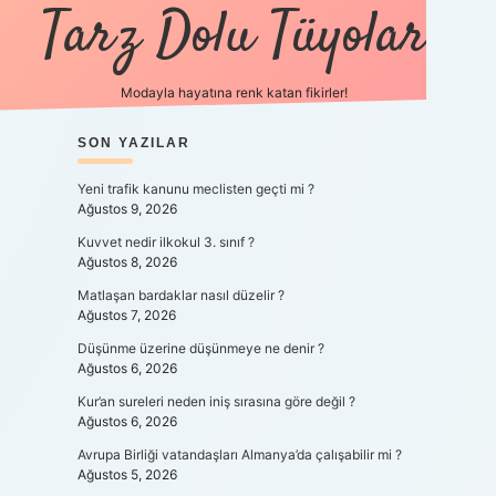
Tarz Dolu Tüyolar
Modayla hayatına renk katan fikirler!
SIDEBAR
SON YAZILAR
hiltonbet güncel gir
Yeni trafik kanunu meclisten geçti mi ?
Ağustos 9, 2026
Kuvvet nedir ilkokul 3. sınıf ?
Ağustos 8, 2026
Matlaşan bardaklar nasıl düzelir ?
Ağustos 7, 2026
Düşünme üzerine düşünmeye ne denir ?
Ağustos 6, 2026
Kur’an sureleri neden iniş sırasına göre değil ?
Ağustos 6, 2026
Avrupa Birliği vatandaşları Almanya’da çalışabilir mi ?
Ağustos 5, 2026