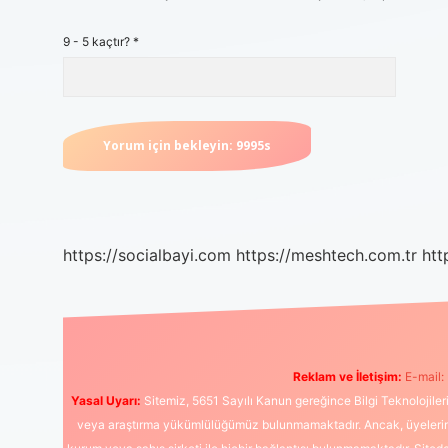
9 - 5 kaçtır?
*
https://socialbayi.com
https://meshtech.com.tr
htt
Reklam ve İletişim:
E-mail:
Yasal Uyarı:
Sitemiz, 5651 Sayılı Kanun gereğince Bilgi Teknolojiler
veya araştırma yükümlülüğümüz bulunmamaktadır. Ancak, üyelerimiz y