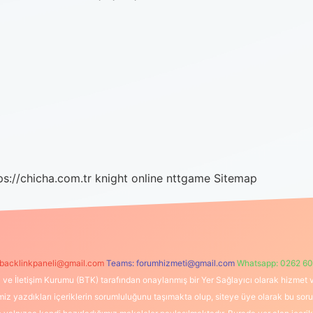
ps://chicha.com.tr
knight online
nttgame
Sitemap
backlinkpaneli@gmail.com
Teams:
forumhizmeti@gmail.com
Whatsapp: 0262 60
i ve İletişim Kurumu (BTK) tarafından onaylanmış bir Yer Sağlayıcı olarak hizmet v
azdıkları içeriklerin sorumluluğunu taşımakta olup, siteye üye olarak bu sorumlul