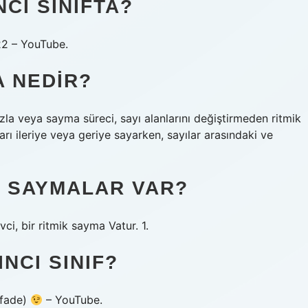
CI SINIFTA?
22 – YouTube.
A NEDIR?
fazla veya sayma süreci, sayı alanlarını değiştirmeden ritmik
ları ileriye veya geriye sayarken, sayılar arasındaki ve
IK SAYMALAR VAR?
vci, bir ritmik sayma Vatur. 1.
NCI SINIF?
 İfade)
– YouTube.