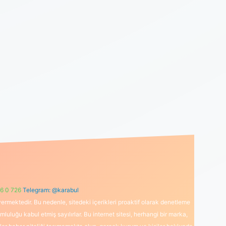
6 0 726
Telegram: @karabul
ermektedir. Bu nedenle, sitedeki içerikleri proaktif olarak denetleme
uğu kabul etmiş sayılırlar. Bu internet sitesi, herhangi bir marka,