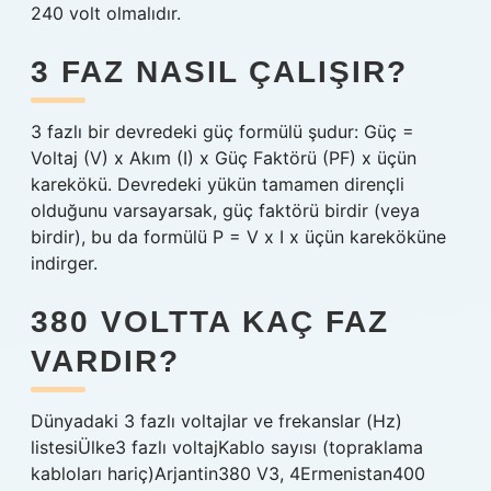
240 volt olmalıdır.
3 FAZ NASIL ÇALIŞIR?
3 fazlı bir devredeki güç formülü şudur: Güç =
Voltaj (V) x Akım (I) x Güç Faktörü (PF) x üçün
karekökü. Devredeki yükün tamamen dirençli
olduğunu varsayarsak, güç faktörü birdir (veya
birdir), bu da formülü P = V x I x üçün kareköküne
indirger.
380 VOLTTA KAÇ FAZ
VARDIR?
Dünyadaki 3 fazlı voltajlar ve frekanslar (Hz)
listesiÜlke3 fazlı voltajKablo sayısı (topraklama
kabloları hariç)Arjantin380 V3, 4Ermenistan400