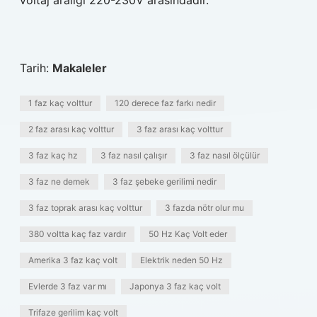
voltaj aralığı 220-230V arasındadır.
Tarih:
Makaleler
1 faz kaç volttur
120 derece faz farkı nedir
2 faz arası kaç volttur
3 faz arası kaç volttur
3 faz kaç hz
3 faz nasıl çalışır
3 faz nasıl ölçülür
3 faz ne demek
3 faz şebeke gerilimi nedir
3 faz toprak arası kaç volttur
3 fazda nötr olur mu
380 voltta kaç faz vardır
50 Hz Kaç Volt eder
Amerika 3 faz kaç volt
Elektrik neden 50 Hz
Evlerde 3 faz var mı
Japonya 3 faz kaç volt
Trifaze gerilim kaç volt