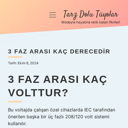
Tarz Dolu Tüyolar
menüyü
aç
Modayla hayatına renk katan fikirler!
Anasayfa
Gizlilik Politikası
3 FAZ ARASI KAÇ DERECEDIR
Yasal Uyarı
Tarih: Ekim 8, 2024
Hakkımızda
3 FAZ ARASI KAÇ
VOLTTUR?
Bu voltajda çalışan özel cihazlarda IEC tarafından
önerilen başka bir üç fazlı 208/120 volt sistemi
kullanılır.