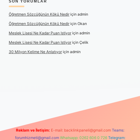
SON YORUMLAR
Öğretmen Sözcüğünün Kökü Nedir
için
admin
Öğretmen Sözcüğünün Kökü Nedir
için
Okan
Meslek Lisesi Ne Kadar Puan Istiyor
için
admin
Meslek Lisesi Ne Kadar Puan Istiyor
için
Çelik
30 Milyon Kelime Ne Anlatıyor
için
admin
https://www.betexper.xyz/
elexbetgiris.org
Reklam ve İletişim:
E-mail:
backlinkpaneli@gmail.com
Teams:
forumhizmeti@gmail.com
Whatsapp: 0262 606 0 726
Telegram: