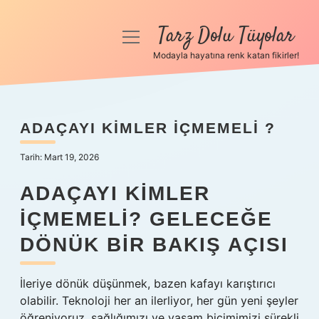
Tarz Dolu Tüyolar
menüyü
aç
Modayla hayatına renk katan fikirler!
Anasayfa
Gizlilik Politikası
ADAÇAYI KIMLER IÇMEMELI ?
Yasal Uyarı
Tarih: Mart 19, 2026
Hakkımızda
ADAÇAYI KIMLER
İÇMEMELI? GELECEĞE
DÖNÜK BIR BAKIŞ AÇISI
İleriye dönük düşünmek, bazen kafayı karıştırıcı
olabilir. Teknoloji her an ilerliyor, her gün yeni şeyler
öğreniyoruz, sağlığımızı ve yaşam biçimimizi sürekli