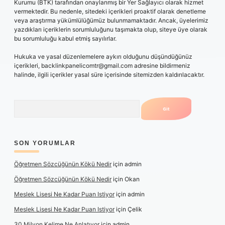
Kurumu (BTK) tarafından onaylanmış bir Yer Sağlayıcı olarak hizmet
vermektedir. Bu nedenle, sitedeki içerikleri proaktif olarak denetleme
veya araştırma yükümlülüğümüz bulunmamaktadır. Ancak, üyelerimiz
yazdıkları içeriklerin sorumluluğunu taşımakta olup, siteye üye olarak
bu sorumluluğu kabul etmiş sayılırlar.
Hukuka ve yasal düzenlemelere aykırı olduğunu düşündüğünüz
içerikleri,
backlinkpanelicomtr@gmail.com
adresine bildirmeniz
halinde, ilgili içerikler yasal süre içerisinde sitemizden kaldırılacaktır.
Arama
SON YORUMLAR
Öğretmen Sözcüğünün Kökü Nedir
için
admin
Öğretmen Sözcüğünün Kökü Nedir
için
Okan
Meslek Lisesi Ne Kadar Puan Istiyor
için
admin
Meslek Lisesi Ne Kadar Puan Istiyor
için
Çelik
30 Milyon Kelime Ne Anlatıyor
için
admin