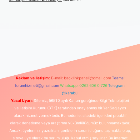
ttps://www.betexper.xyz/
elexbetgiris.org
Reklam ve İletişim:
E-mail:
backlinkpaneli@gmail.com
Teams:
forumhizmeti@gmail.com
Whatsapp: 0262 606 0 726
Telegram:
@karabul
Yasal Uyarı:
Sitemiz, 5651 Sayılı Kanun gereğince Bilgi Teknolojileri
ve İletişim Kurumu (BTK) tarafından onaylanmış bir Yer Sağlayıcı
olarak hizmet vermektedir. Bu nedenle, sitedeki içerikleri proaktif
olarak denetleme veya araştırma yükümlülüğümüz bulunmamaktadır.
Ancak, üyelerimiz yazdıkları içeriklerin sorumluluğunu taşımakta olup,
siteye üye olarak bu sorumluluğu kabul etmiş sayılırlar. Bu internet