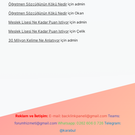
Öğretmen Sözcüğünün Kökü Nedir
için
admin
Öğretmen Sözcüğünün Kökü Nedir
için
Okan
Meslek Lisesi Ne Kadar Puan Istiyor
için
admin
Meslek Lisesi Ne Kadar Puan Istiyor
için
Çelik
30 Milyon Kelime Ne Anlatıyor
için
admin
https://www.betexper.xyz/
elexbetgiris.org
Reklam ve İletişim:
E-mail:
backlinkpaneli@gmail.com
Teams:
forumhizmeti@gmail.com
Whatsapp: 0262 606 0 726
Telegram:
@karabul