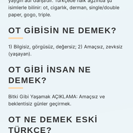
yaygın adı Ganja’dır. Türkçede halk ağzında şu
isimlerle bilinir: ot, cigarlık, derman, single/double
paper, gogo, triple.
OT GIBISIN NE DEMEK?
1) Bilgisiz, görgüsüz, değersiz; 2) Amaçsız, zevksiz
(yaşayan).
OT GIBI INSAN NE
DEMEK?
Bitki Gibi Yaşamak AÇIKLAMA: Amaçsız ve
beklentisiz günler geçirmek.
OT NE DEMEK ESKI
TÜRKÇE?