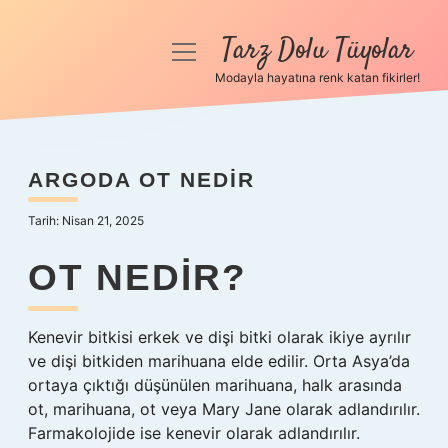
Tarz Dolu Tüyolar
menüyü
aç
Modayla hayatına renk katan fikirler!
Anasayfa
Gizlilik Politikası
ARGODA OT NEDIR
Yasal Uyarı
Tarih: Nisan 21, 2025
Hakkımızda
OT NEDIR?
Kenevir bitkisi erkek ve dişi bitki olarak ikiye ayrılır
ve dişi bitkiden marihuana elde edilir. Orta Asya’da
ortaya çıktığı düşünülen marihuana, halk arasında
ot, marihuana, ot veya Mary Jane olarak adlandırılır.
Farmakolojide ise kenevir olarak adlandırılır.