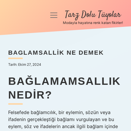
Tarz Dolu Tüyolar
menüyü
aç
Modayla hayatına renk katan fikirler!
Anasayfa
Gizlilik Politikası
BAGLAMSALLIK NE DEMEK
Yasal Uyarı
Tarih: Ekim 27, 2024
Hakkımızda
BAĞLAMAMSALLIK
NEDIR?
Felsefede bağlamcılık, bir eylemin, sözün veya
ifadenin gerçekleştiği bağlamı vurgulayan ve bu
eylem, söz ve ifadelerin ancak ilgili bağlam içinde