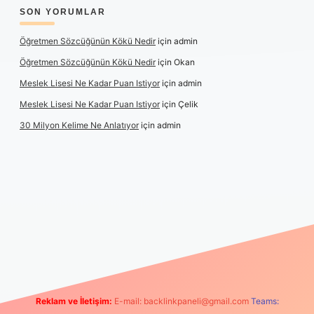
SON YORUMLAR
Öğretmen Sözcüğünün Kökü Nedir
için
admin
Öğretmen Sözcüğünün Kökü Nedir
için
Okan
Meslek Lisesi Ne Kadar Puan Istiyor
için
admin
Meslek Lisesi Ne Kadar Puan Istiyor
için
Çelik
30 Milyon Kelime Ne Anlatıyor
için
admin
riş
https://www.betexper.xyz/
elexbetgiris.org
Reklam ve İletişim:
E-mail:
backlinkpaneli@gmail.com
Teams: