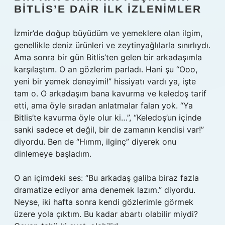
BITLIS’E DAIR İLK İZLENIMLER
İzmir’de doğup büyüdüm ve yemeklere olan ilgim,
genellikle deniz ürünleri ve zeytinyağlılarla sınırlıydı.
Ama sonra bir gün Bitlis’ten gelen bir arkadaşımla
karşılaştım. O an gözlerim parladı. Hani şu “Ooo,
yeni bir yemek deneyimi!” hissiyatı vardı ya, işte
tam o. O arkadaşım bana kavurma ve keledoş tarif
etti, ama öyle sıradan anlatmalar falan yok. “Ya
Bitlis’te kavurma öyle olur ki…”, “Keledoş’un içinde
sanki sadece et değil, bir de zamanın kendisi var!”
diyordu. Ben de “Hımm, ilginç” diyerek onu
dinlemeye başladım.
O an içimdeki ses: “Bu arkadaş galiba biraz fazla
dramatize ediyor ama denemek lazım.” diyordu.
Neyse, iki hafta sonra kendi gözlerimle görmek
üzere yola çıktım. Bu kadar abartı olabilir miydi?