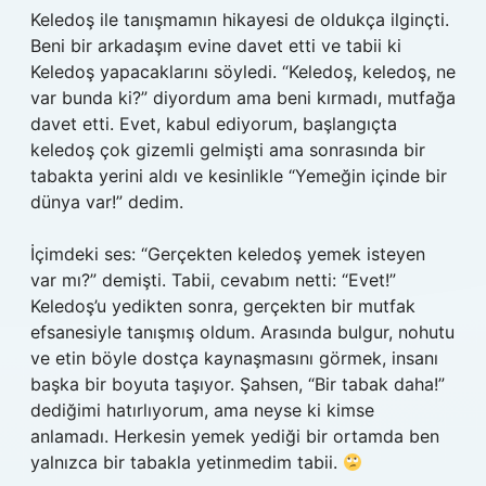
Keledoş ile tanışmamın hikayesi de oldukça ilginçti.
Beni bir arkadaşım evine davet etti ve tabii ki
Keledoş yapacaklarını söyledi. “Keledoş, keledoş, ne
var bunda ki?” diyordum ama beni kırmadı, mutfağa
davet etti. Evet, kabul ediyorum, başlangıçta
keledoş çok gizemli gelmişti ama sonrasında bir
tabakta yerini aldı ve kesinlikle “Yemeğin içinde bir
dünya var!” dedim.
İçimdeki ses: “Gerçekten keledoş yemek isteyen
var mı?” demişti. Tabii, cevabım netti: “Evet!”
Keledoş’u yedikten sonra, gerçekten bir mutfak
efsanesiyle tanışmış oldum. Arasında bulgur, nohutu
ve etin böyle dostça kaynaşmasını görmek, insanı
başka bir boyuta taşıyor. Şahsen, “Bir tabak daha!”
dediğimi hatırlıyorum, ama neyse ki kimse
anlamadı. Herkesin yemek yediği bir ortamda ben
yalnızca bir tabakla yetinmedim tabii.