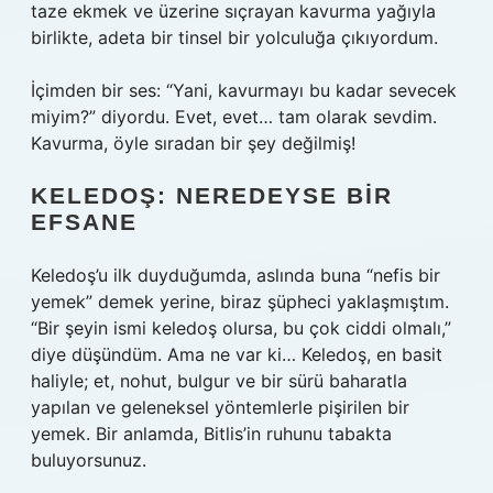
taze ekmek ve üzerine sıçrayan kavurma yağıyla
birlikte, adeta bir tinsel bir yolculuğa çıkıyordum.
İçimden bir ses: “Yani, kavurmayı bu kadar sevecek
miyim?” diyordu. Evet, evet… tam olarak sevdim.
Kavurma, öyle sıradan bir şey değilmiş!
KELEDOŞ: NEREDEYSE BIR
EFSANE
Keledoş’u ilk duyduğumda, aslında buna “nefis bir
yemek” demek yerine, biraz şüpheci yaklaşmıştım.
“Bir şeyin ismi keledoş olursa, bu çok ciddi olmalı,”
diye düşündüm. Ama ne var ki… Keledoş, en basit
haliyle; et, nohut, bulgur ve bir sürü baharatla
yapılan ve geleneksel yöntemlerle pişirilen bir
yemek. Bir anlamda, Bitlis’in ruhunu tabakta
buluyorsunuz.