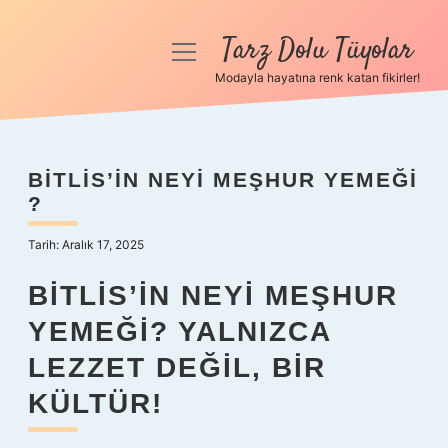
Tarz Dolu Tüyolar
menüyü
aç
Modayla hayatına renk katan fikirler!
Anasayfa
Gizlilik Politikası
BITLIS’IN NEYI MEŞHUR YEMEĞI
?
Yasal Uyarı
Tarih: Aralık 17, 2025
Hakkımızda
BITLIS’IN NEYI MEŞHUR
YEMEĞI? YALNIZCA
LEZZET DEĞIL, BIR
KÜLTÜR!