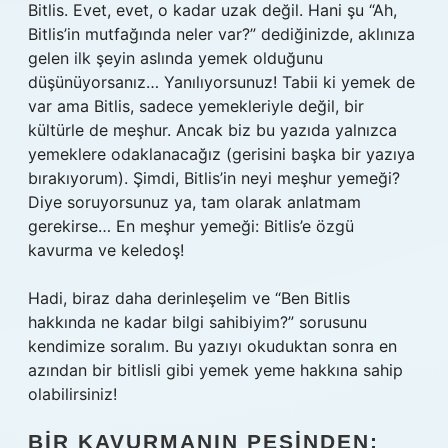
Bitlis. Evet, evet, o kadar uzak değil. Hani şu “Ah,
Bitlis’in mutfağında neler var?” dediğinizde, aklınıza
gelen ilk şeyin aslında yemek olduğunu
düşünüyorsanız… Yanılıyorsunuz! Tabii ki yemek de
var ama Bitlis, sadece yemekleriyle değil, bir
kültürle de meşhur. Ancak biz bu yazıda yalnızca
yemeklere odaklanacağız (gerisini başka bir yazıya
bırakıyorum). Şimdi, Bitlis’in neyi meşhur yemeği?
Diye soruyorsunuz ya, tam olarak anlatmam
gerekirse… En meşhur yemeği: Bitlis’e özgü
kavurma ve keledoş!
Hadi, biraz daha derinleşelim ve “Ben Bitlis
hakkında ne kadar bilgi sahibiyim?” sorusunu
kendimize soralım. Bu yazıyı okuduktan sonra en
azından bir bitlisli gibi yemek yeme hakkına sahip
olabilirsiniz!
BIR KAVURMANIN PEŞINDEN: