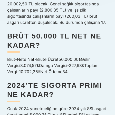
20.002,50 TL olacak. Genel sağlık sigortasında
çalışanların payı (2.800,35 TL) ve işsizlik
sigortasında çalışanların payı (200,03 TL) brüt
asgari ücretten düşülecek. Bu durumda çalışana 17.
BRÜT 50.000 TL NET NE
KADAR?
Brüt-Nete Net-Brüte Ücret50.000,00₺Gelir
Vergisi8.074,57₺Damga Vergisi-227,68₺Toplam
Vergi-10.702,25₺Net Ödeme34.
2024’TE SIGORTA PRIMI
NE KADAR?
Ocak 2024 yönetmeliğine göre 2024 yılı SSI asgari
ücret primi 5.900,74 TL’dir. SSI primi SSI çalışan