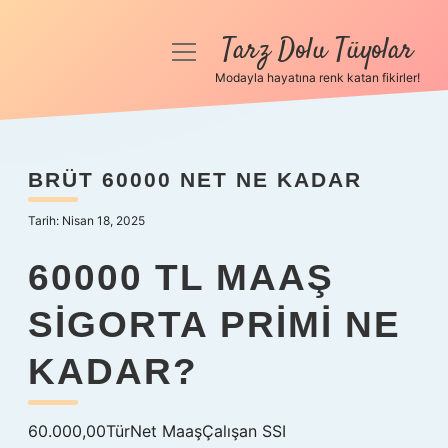
Tarz Dolu Tüyolar
menüyü
aç
Modayla hayatına renk katan fikirler!
Anasayfa
Gizlilik Politikası
BRÜT 60000 NET NE KADAR
Yasal Uyarı
Tarih: Nisan 18, 2025
Hakkımızda
60000 TL MAAŞ
SIGORTA PRIMI NE
KADAR?
60.000,00TürNet MaaşÇalışan SSI