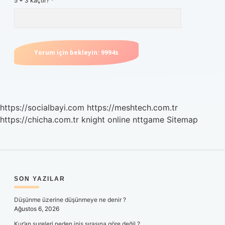
5 + 3 kaçtır?
*
https://socialbayi.com
https://meshtech.com.tr
https://chicha.com.tr
knight online
nttgame
Sitemap
SIDEBAR
SON YAZILAR
Düşünme üzerine düşünmeye ne denir ?
Ağustos 6, 2026
Kur’an sureleri neden iniş sırasına göre değil ?