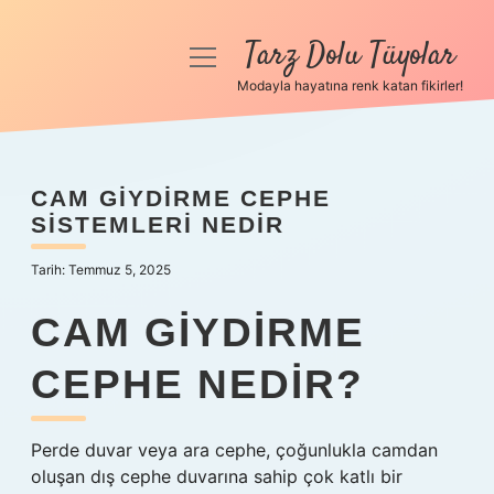
Tarz Dolu Tüyolar
menüyü
aç
Modayla hayatına renk katan fikirler!
Anasayfa
Gizlilik Politikası
CAM GIYDIRME CEPHE
SISTEMLERI NEDIR
Yasal Uyarı
Tarih: Temmuz 5, 2025
Hakkımızda
CAM GIYDIRME
CEPHE NEDIR?
Perde duvar veya ara cephe, çoğunlukla camdan
oluşan dış cephe duvarına sahip çok katlı bir