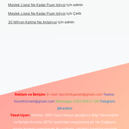
Meslek Lisesi Ne Kadar Puan Istiyor
için
admin
Meslek Lisesi Ne Kadar Puan Istiyor
için
Çelik
30 Milyon Kelime Ne Anlatıyor
için
admin
ps://www.betexper.xyz/
elexbetgiris.org
Reklam ve İletişim:
E-mail:
backlinkpaneli@gmail.com
Teams:
forumhizmeti@gmail.com
Whatsapp: 0262 606 0 726
Telegram:
@karabul
Yasal Uyarı:
Sitemiz, 5651 Sayılı Kanun gereğince Bilgi Teknolojileri
ve İletişim Kurumu (BTK) tarafından onaylanmış bir Yer Sağlayıcı
olarak hizmet vermektedir. Bu nedenle, sitedeki içerikleri proaktif