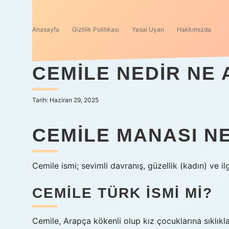
Anasayfa
Gizlilik Politikası
Yasal Uyarı
Hakkımızda
CEMILE NEDIR NE
Tarih: Haziran 29, 2025
CEMILE MANASI N
Cemile ismi; sevimli davranış, güzellik (kadın) ve i
CEMILE TÜRK ISMI MI?
Cemile, Arapça kökenli olup kız çocuklarına sıklıkla 