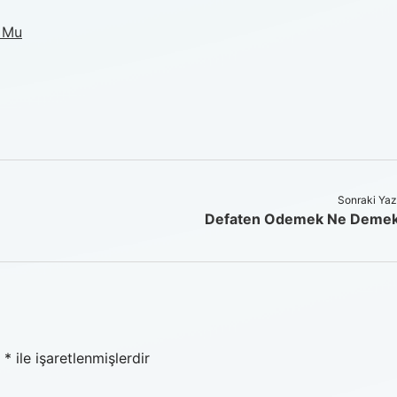
r Mu
Sonraki Yaz
Defaten Odemek Ne Deme
r
*
ile işaretlenmişlerdir