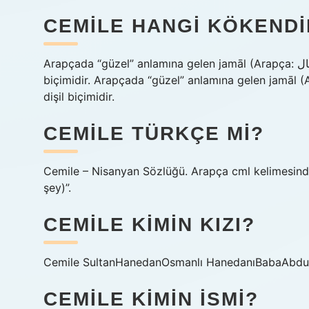
CEMILE HANGI KÖKENDI
Arapçada “güzel” anlamına gelen jamāl (Arapça: جَمَال‎) kelimesinden gelen eril Arapça isim Jamil’in dişil
biçimidir. Arapçada “güzel” anlamına gelen jamāl (Arapça: جَمَال‎) kelimesinden gelen eril Arapç
dişil biçimidir.
CEMILE TÜRKÇE MI?
Cemile – Nisanyan Sözlüğü. Arapça cml kelimesinden ödünç alınmış
şey)”.
CEMILE KIMIN KIZI?
Cemile SultanHanedanOsmanlı HanedanıBabaAbdul
CEMILE KIMIN ISMI?