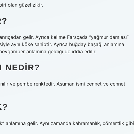
iri olan güzel zikir.
R?
tanrıçadan gelir. Ayrıca kelime Farsçada “yağmur damlası”
mesiyle aynı köke sahiptir. Ayrıca buğday başağı anlamına
eygamber anlamına geldiği de iddia edilir.
I NEDIR?
anılır ve pembe renktedir. Asuman ismi cennet ve cennet
K?
ak” anlamına gelir. Aynı zamanda kahramanlık, cömertlik gibi