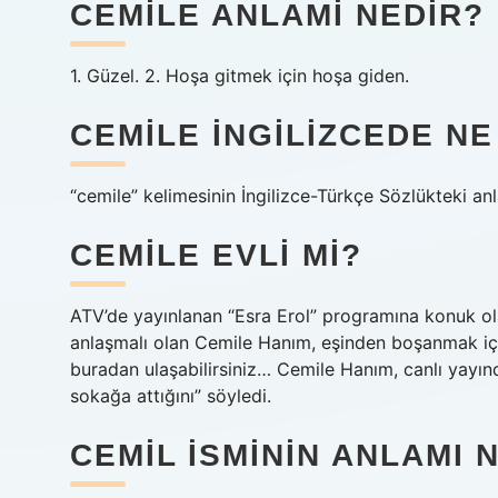
CEMILE ANLAMI NEDIR?
1. Güzel. 2. Hoşa gitmek için hoşa giden.
CEMILE INGILIZCEDE N
“cemile” kelimesinin İngilizce-Türkçe Sözlükteki anl
CEMILE EVLI MI?
ATV’de yayınlanan “Esra Erol” programına konuk o
anlaşmalı olan Cemile Hanım, eşinden boşanmak için
buradan ulaşabilirsiniz… Cemile Hanım, canlı yayınd
sokağa attığını” söyledi.
CEMIL ISMININ ANLAMI 