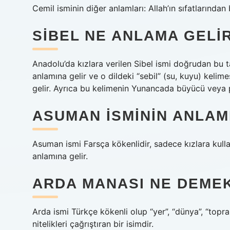
Cemil isminin diğer anlamları: Allah’ın sıfatlarından b
SIBEL NE ANLAMA GELI
Anadolu’da kızlara verilen Sibel ismi doğrudan bu 
anlamına gelir ve o dildeki “sebil” (su, kuyu) keli
gelir. Ayrıca bu kelimenin Yunancada büyücü veya p
ASUMAN ISMININ ANLAM
Asuman ismi Farsça kökenlidir, sadece kızlara kull
anlamına gelir.
ARDA MANASI NE DEME
Arda ismi Türkçe kökenli olup “yer”, “dünya”, “topr
nitelikleri çağrıştıran bir isimdir.