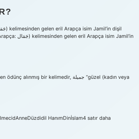
R?
a isim Jamil’in
 bir kelimedir, جميلة “güzel (kadın veya
mecidAnneDüzdidil HanımDinİslam4 satır daha