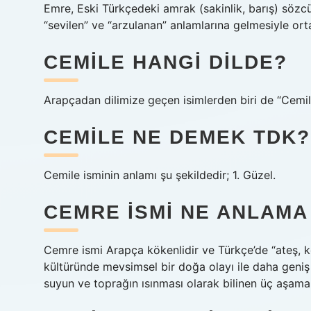
Emre, Eski Türkçedeki amrak (sakinlik, barış) söz
“sevilen” ve “arzulanan” anlamlarına gelmesiyle orta
CEMILE HANGI DILDE?
Arapçadan dilimize geçen isimlerden biri de “Cemile
CEMILE NE DEMEK TDK?
Cemile isminin anlamı şu şekildedir; 1. Güzel.
CEMRE ISMI NE ANLAMA
Cemre ismi Arapça kökenlidir ve Türkçe’de “ateş, k
kültüründe mevsimsel bir doğa olayı ile daha geniş
suyun ve toprağın ısınması olarak bilinen üç aşamalı