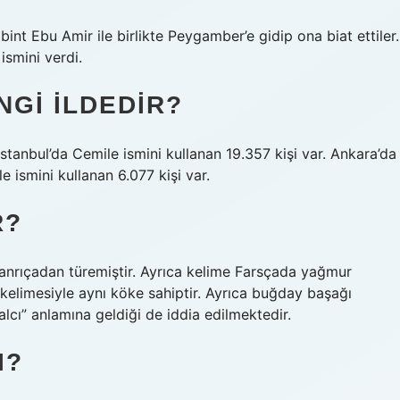
int Ebu Amir ile birlikte Peygamber’e gidip ona biat ettiler.
ismini verdi.
NGI ILDEDIR?
İstanbul’da Cemile ismini kullanan 19.357 kişi var. Ankara’da
e ismini kullanan 6.077 kişi var.
R?
tanrıçadan türemiştir. Ayrıca kelime Farsçada yağmur
) kelimesiyle aynı köke sahiptir. Ayrıca buğday başağı
lcı” anlamına geldiği de iddia edilmektedir.
I?