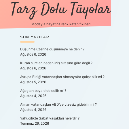
Tarz Dolu Tüyolar
Modayla hayatına renk katan fikirler!
SIDEBAR
SON YAZILAR
hiltonbet güncel giriş
https:
Düşünme üzerine düşünmeye ne denir ?
Ağustos 6, 2026
Kur’an sureleri neden iniş sırasına göre değil ?
Ağustos 6, 2026
Avrupa Birliği vatandaşları Almanya’da çalışabilir mi ?
Ağustos 5, 2026
Ağaçtan boya elde edilir mi ?
Ağustos 4, 2026
Alman vatandaşları ABD’ye vizesiz gidebilir mi ?
Ağustos 4, 2026
Yahudilikte Şabat yasakları nelerdir ?
Temmuz 29, 2026