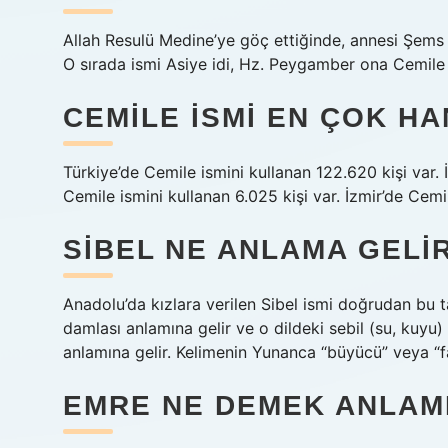
Allah Resulü Medine’ye göç ettiğinde, annesi Şems b
O sırada ismi Asiye idi, Hz. Peygamber ona Cemile 
CEMILE ISMI EN ÇOK HA
Türkiye’de Cemile ismini kullanan 122.620 kişi var. 
Cemile ismini kullanan 6.025 kişi var. İzmir’de Cemil
SIBEL NE ANLAMA GELI
Anadolu’da kızlara verilen Sibel ismi doğrudan bu 
damlası anlamına gelir ve o dildeki sebil (su, kuyu
anlamına gelir. Kelimenin Yunanca “büyücü” veya “fa
EMRE NE DEMEK ANLAM