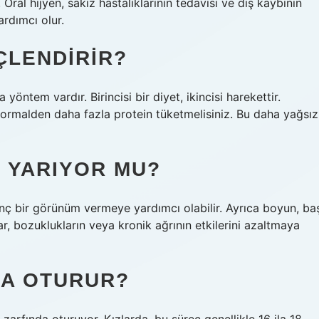
ral hijyen, sakız hastalıklarının tedavisi ve diş kaybının
rdımcı olur.
ÇLENDIRIR?
 yöntem vardır. Birincisi bir diyet, ikincisi harekettir.
 normalden daha fazla protein tüketmelisiniz. Bu daha yağsız
E YARIYOR MU?
enç bir görünüm vermeye yardımcı olabilir. Ayrıca boyun, ba
r, bozuklukların veya kronik ağrının etkilerini azaltmaya
DA OTURUR?