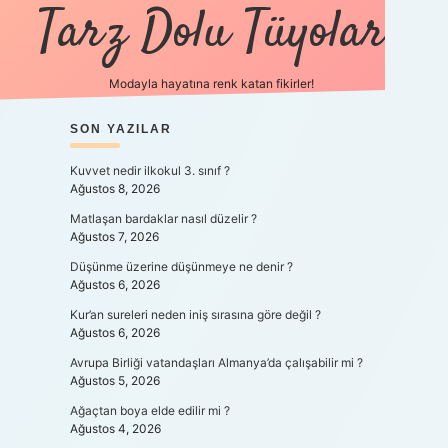
Tarz Dolu Tüyolar
Modayla hayatına renk katan fikirler!
SIDEBAR
SON YAZILAR
hiltonbet güncel giriş
https:/
Kuvvet nedir ilkokul 3. sınıf ?
Ağustos 8, 2026
Matlaşan bardaklar nasıl düzelir ?
Ağustos 7, 2026
Düşünme üzerine düşünmeye ne denir ?
Ağustos 6, 2026
Kur’an sureleri neden iniş sırasına göre değil ?
Ağustos 6, 2026
Avrupa Birliği vatandaşları Almanya’da çalışabilir mi ?
Ağustos 5, 2026
Ağaçtan boya elde edilir mi ?
Ağustos 4, 2026