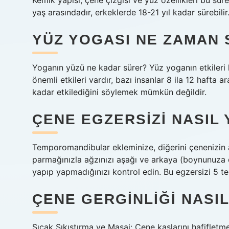
Kemik yapısı, çene çizgisi ve yüz özellikleri bu süre
yaş arasındadır, erkeklerde 18-21 yıl kadar sürebilir
YÜZ YOGASI NE ZAMAN 
Yoganın yüzü ne kadar sürer? Yüz yoganın etkileri ki
önemli etkileri vardır, bazı insanlar 8 ila 12 hafta 
kadar etkilediğini söylemek mümkün değildir.
ÇENE EGZERSIZI NASIL 
Temporomandibular ekleminize, diğerini çenenizin al
parmağınızla ağzınızı aşağı ve arkaya (boynunuza 
yapıp yapmadığınızı kontrol edin. Bu egzersizi 5 te
ÇENE GERGINLIĞI NASI
Sıcak Sıkıştırma ve Masaj: Çene kaslarını hafifletm