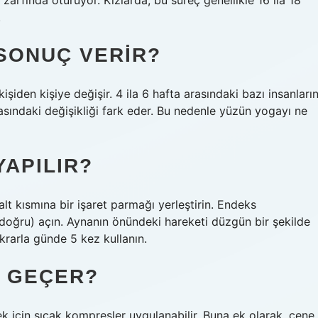
 zarfında oturuyor. Kızlarda, bu süreç genellikle 16 ila 18
.
SONUÇ VERIR?
şiden kişiye değişir. 4 ila 6 hafta arasındaki bazı insanları
arasındaki değişikliği fark eder. Bu nedenle yüzün yogayı ne
YAPILIR?
t kısmına bir işaret parmağı yerleştirin. Endeks
doğru) açın. Aynanın önündeki hareketi düzgün bir şekilde
krarla günde 5 kez kullanın.
L GEÇER?
ek için sıcak kompresler uygulanabilir. Buna ek olarak, çene