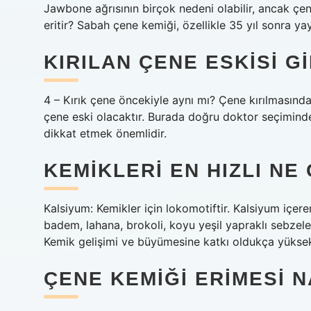
Jawbone ağrısının birçok nedeni olabilir, ancak çen
eritir? Sabah çene kemiği, özellikle 35 yıl sonra yayg
KIRILAN ÇENE ESKISI G
4 – Kırık çene öncekiyle aynı mı? Çene kırılmasından
çene eski olacaktır. Burada doğru doktor seçiminde
dikkat etmek önemlidir.
KEMIKLERI EN HIZLI NE
Kalsiyum: Kemikler için lokomotiftir. Kalsiyum içeren 
badem, lahana, brokoli, koyu yeşil yapraklı sebzeler
Kemik gelişimi ve büyümesine katkı oldukça yüksek
ÇENE KEMIĞI ERIMESI 