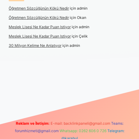
Öğretmen Sözcüğünün Kökü Nedir
için
admin
Öğretmen Sözcüğünün Kökü Nedir
için
Okan
Meslek Lisesi Ne Kadar Puan Istiyor
için
admin
Meslek Lisesi Ne Kadar Puan Istiyor
için
Çelik
30 Milyon Kelime Ne Anlatıyor
için
admin
tps://www.betexper.xyz/
elexbetgiris.org
Reklam ve İletişim:
E-mail:
backlinkpaneli@gmail.com
Teams:
forumhizmeti@gmail.com
Whatsapp: 0262 606 0 726
Telegram:
@karabul