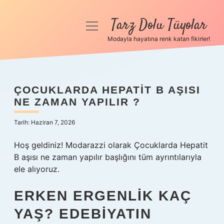
Tarz Dolu Tüyolar
menüyü
aç
Modayla hayatına renk katan fikirler!
Anasayfa
Gizlilik Politikası
ÇOCUKLARDA HEPATIT B AŞISI
NE ZAMAN YAPILIR ?
Yasal Uyarı
Tarih: Haziran 7, 2026
Hakkımızda
Hoş geldiniz! Modarazzi olarak Çocuklarda Hepatit
B aşısı ne zaman yapılır başlığını tüm ayrıntılarıyla
ele alıyoruz.
ERKEN ERGENLIK KAÇ
YAŞ? EDEBIYATIN