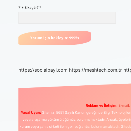
7 + 8 kaçtır?
*
https://socialbayi.com
https://meshtech.com.tr
htt
Reklam ve İletişim:
E-mail:
Yasal Uyarı:
Sitemiz, 5651 Sayılı Kanun gereğince Bilgi Teknolojiler
veya araştırma yükümlülüğümüz bulunmamaktadır. Ancak, üyelerimiz y
kurum veya şahıs şirketi ile hiçbir bağlantısı bulunmamaktadır. Sited