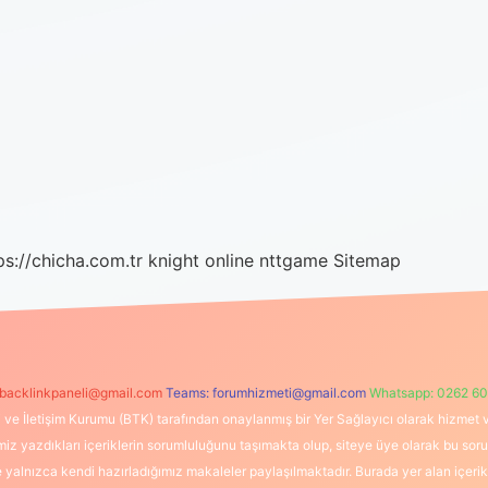
ps://chicha.com.tr
knight online
nttgame
Sitemap
backlinkpaneli@gmail.com
Teams:
forumhizmeti@gmail.com
Whatsapp: 0262 60
i ve İletişim Kurumu (BTK) tarafından onaylanmış bir Yer Sağlayıcı olarak hizmet v
azdıkları içeriklerin sorumluluğunu taşımakta olup, siteye üye olarak bu sorumlul
e yalnızca kendi hazırladığımız makaleler paylaşılmaktadır. Burada yer alan içeri