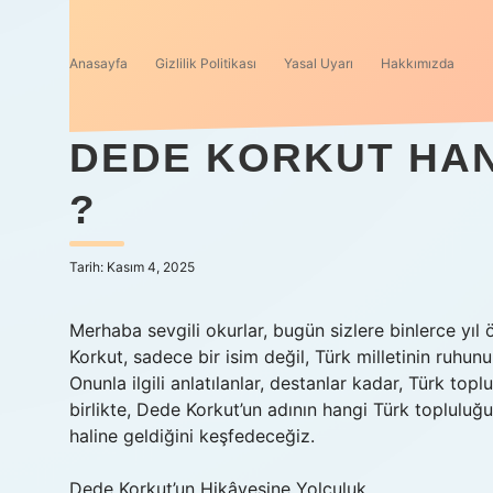
Anasayfa
Gizlilik Politikası
Yasal Uyarı
Hakkımızda
DEDE KORKUT HA
?
Tarih: Kasım 4, 2025
Merhaba sevgili okurlar, bugün sizlere binlerce yı
Korkut, sadece bir isim değil, Türk milletinin ruhunu
Onunla ilgili anlatılanlar, destanlar kadar, Türk t
birlikte, Dede Korkut’un adının hangi Türk topluluğu
haline geldiğini keşfedeceğiz.
Dede Korkut’un Hikâyesine Yolculuk