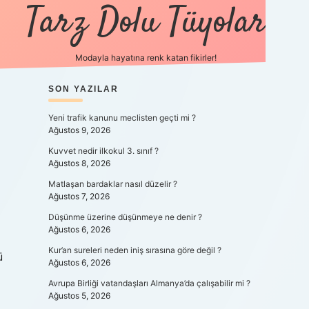
Tarz Dolu Tüyolar
Modayla hayatına renk katan fikirler!
SIDEBAR
SON YAZILAR
hiltonbet güncel giriş
h
Yeni trafik kanunu meclisten geçti mi ?
Ağustos 9, 2026
Kuvvet nedir ilkokul 3. sınıf ?
Ağustos 8, 2026
Matlaşan bardaklar nasıl düzelir ?
Ağustos 7, 2026
Düşünme üzerine düşünmeye ne denir ?
Ağustos 6, 2026
Kur’an sureleri neden iniş sırasına göre değil ?
ü
Ağustos 6, 2026
Avrupa Birliği vatandaşları Almanya’da çalışabilir mi ?
Ağustos 5, 2026