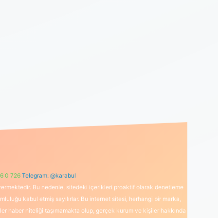
6 0 726
Telegram: @karabul
ermektedir. Bu nedenle, sitedeki içerikleri proaktif olarak denetleme
uğu kabul etmiş sayılırlar. Bu internet sitesi, herhangi bir marka,
kler haber niteliği taşımamakta olup, gerçek kurum ve kişiler hakkında