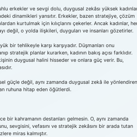
uhlu erkekler ve sevgi dolu, duygusal zekâsı yüksek kadınla
ndeki dinamikleri yansıtır. Erkekler, bazen stratejiye, çözüm
ardan kurtulmak için kılıçlarını çekerler. Ancak kadınlar, he
ğil, o yolda ilişkileri, duyguları ve insanları gözetirler.
ük bir tehlikeyle karşı karşıyadır. Düşmanları onu
p stratejik planlar kurarken, kadının bakış açısı farklıdır.
kişinin duygusal halini hisseder ve onlara güç verir. Bu,
sıdır.
sel güçle değil, aynı zamanda duygusal zekâ ile yönlendire
insan ruhuna hitap eden öğütlerdi.
e bir kahramanın destanları gelmesin. O, aynı zamanda
ğunu, sevgisini, vefasını ve stratejik zekâsını bir arada tutan
lere miras kalmıştır.