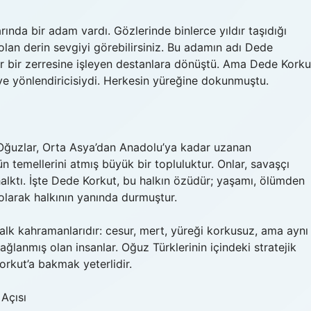
ında bir adam vardı. Gözlerinde binlerce yıldır taşıdığı
a olan derin sevgiyi görebilirsiniz. Bu adamın adı Dede
 her bir zerresine işleyen destanlara dönüştü. Ama Dede Korku
i ve yönlendiricisiydi. Herkesin yüreğine dokunmuştu.
. Oğuzlar, Orta Asya’dan Anadolu’ya kadar uzanan
 temellerini atmış büyük bir topluluktur. Onlar, savaşçı
r halktı. İşte Dede Korkut, bu halkın özüdür; yaşamı, ölümden
 olarak halkının yanında durmuştur.
alk kahramanlarıdır: cesur, mert, yüreği korkusuz, ama aynı
ağlanmış olan insanlar. Oğuz Türklerinin içindeki stratejik
orkut’a bakmak yeterlidir.
Açısı