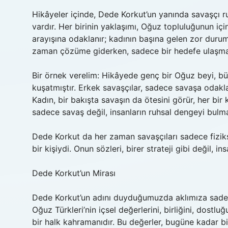
Hikâyeler içinde, Dede Korkut’un yanında savaşçı r
vardır. Her birinin yaklaşımı, Oğuz topluluğunun içi
arayışına odaklanır; kadının başına gelen zor duruml
zaman çözüme giderken, sadece bir hedefe ulaşmayı de
Bir örnek verelim: Hikâyede genç bir Oğuz beyi, büy
kuşatmıştır. Erkek savaşçılar, sadece savaşa odaklanı
Kadın, bir bakışta savaşın da ötesini görür, her bir 
sadece savaş değil, insanların ruhsal dengeyi bulma
Dede Korkut da her zaman savaşçıları sadece fizik
bir kişiydi. Onun sözleri, birer strateji gibi değil, 
Dede Korkut’un Mirası
Dede Korkut’un adını duyduğumuzda aklımıza sadec
Oğuz Türkleri’nin içsel değerlerini, birliğini, dostlu
bir halk kahramanıdır. Bu değerler, bugüne kadar biz