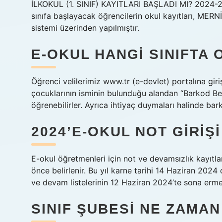
İLKOKUL (1. SINIF) KAYITLARI BAŞLADI MI? 2024-2025
sınıfa başlayacak öğrencilerin okul kayıtları, MERN
sistemi üzerinden yapılmıştır.
E-OKUL HANGI SINIFT
Öğrenci velilerimiz www.tr (e-devlet) portalına gi
çocuklarının isminin bulunduğu alandan “Barkod Belg
öğrenebilirler. Ayrıca ihtiyaç duymaları halinde bark
2024’E-OKUL NOT GIRI
E-okul öğretmenleri için not ve devamsızlık kayıtlar
önce belirlenir. Bu yıl karne tarihi 14 Haziran 2024
ve devam listelerinin 12 Haziran 2024’te sona erme
SINIF ŞUBESI NE ZAMAN