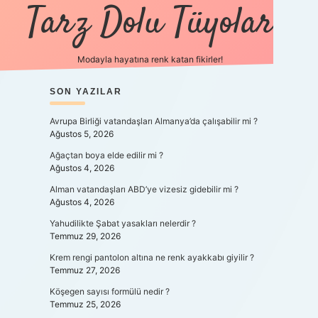
Tarz Dolu Tüyolar
Modayla hayatına renk katan fikirler!
SIDEBAR
SON YAZILAR
hiltonbet güncel giriş
https
Avrupa Birliği vatandaşları Almanya’da çalışabilir mi ?
Ağustos 5, 2026
Ağaçtan boya elde edilir mi ?
Ağustos 4, 2026
Alman vatandaşları ABD’ye vizesiz gidebilir mi ?
Ağustos 4, 2026
Yahudilikte Şabat yasakları nelerdir ?
Temmuz 29, 2026
Krem rengi pantolon altına ne renk ayakkabı giyilir ?
Temmuz 27, 2026
Köşegen sayısı formülü nedir ?
Temmuz 25, 2026