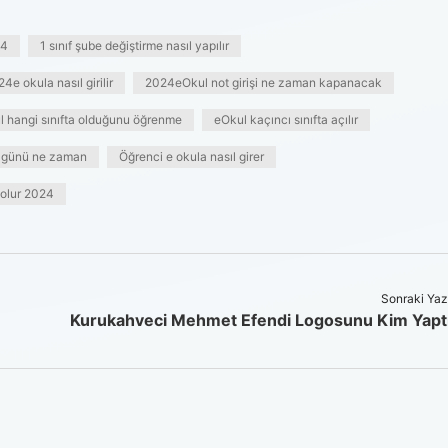
24
1 sınıf şube değiştirme nasıl yapılır
4e okula nasıl girilir
2024eOkul not girişi ne zaman kapanacak
l hangi sınıfta olduğunu öğrenme
eOkul kaçıncı sınıfta açılır
 günü ne zaman
Öğrenci e okula nasıl girer
 olur 2024
Sonraki Yaz
Kurukahveci Mehmet Efendi Logosunu Kim Yapt