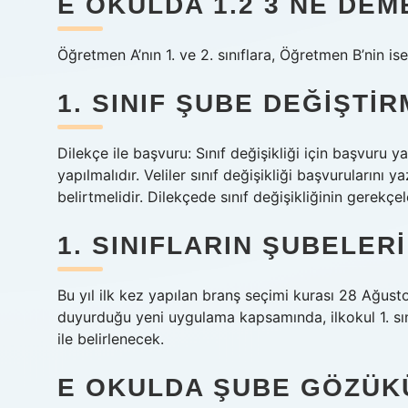
E OKULDA 1.2 3 NE DEM
Öğretmen A’nın 1. ve 2. sınıflara, Öğretmen B’nin ise
1. SINIF ŞUBE DEĞIŞTIR
Dilekçe ile başvuru: Sınıf değişikliği için başvuru 
yapılmalıdır. Veliler sınıf değişikliği başvurularını 
belirtmelidir. Dilekçede sınıf değişikliğinin gerekçe
1. SINIFLARIN ŞUBELER
Bu yıl ilk kez yapılan branş seçimi kurası 28 Ağusto
duyurduğu yeni uygulama kapsamında, ilkokul 1. sınıf
ile belirlenecek.
E OKULDA ŞUBE GÖZÜK