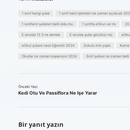
1 sınıf hangi şube
1 sınıf nakil işlemleri ne zaman açılacak 20
1 sınıfların şubeleri belli oldu mu
1 sınıfta eOkul var mı
202
E okulda 12 3 ne demek
E okulda şube gözükür mü
eOku
eOkul şubesi nasıl öğrenilir 2024
Eokulu kim yaptı
Karne
Okullar ne zaman kapanıyor 2024
Sınıf şubesi ne zaman belli
Önceki Yazı
Kedi Otu Ve Passiflora Ne Işe Yarar
Bir yanıt yazın