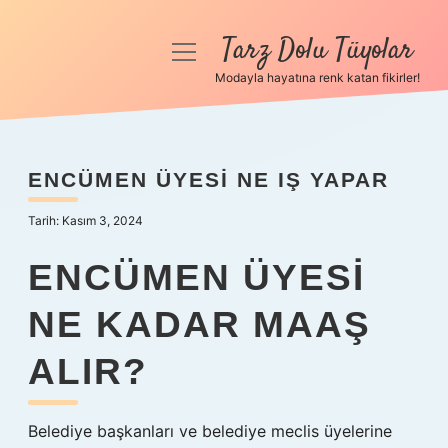
Tarz Dolu Tüyolar
menüyü
aç
Modayla hayatına renk katan fikirler!
Anasayfa
Gizlilik Politikası
ENCÜMEN ÜYESI NE IŞ YAPAR
Yasal Uyarı
Tarih: Kasım 3, 2024
Hakkımızda
ENCÜMEN ÜYESI
NE KADAR MAAŞ
ALIR?
Belediye başkanları ve belediye meclis üyelerine