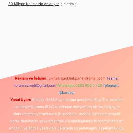
30 Milyon Kelime Ne Anlatıyor
için
admin
s://www.betexper.xyz/
elexbetgiris.org
Reklam ve İletişim:
E-mail:
backlinkpaneli@gmail.com
Teams:
forumhizmeti@gmail.com
Whatsapp: 0262 606 0 726
Telegram:
@karabul
Yasal Uyarı:
Sitemiz, 5651 Sayılı Kanun gereğince Bilgi Teknolojileri
ve İletişim Kurumu (BTK) tarafından onaylanmış bir Yer Sağlayıcı
olarak hizmet vermektedir. Bu nedenle, sitedeki içerikleri proaktif
olarak denetleme veya araştırma yükümlülüğümüz bulunmamaktadır.
Ancak, üyelerimiz yazdıkları içeriklerin sorumluluğunu taşımakta olup,