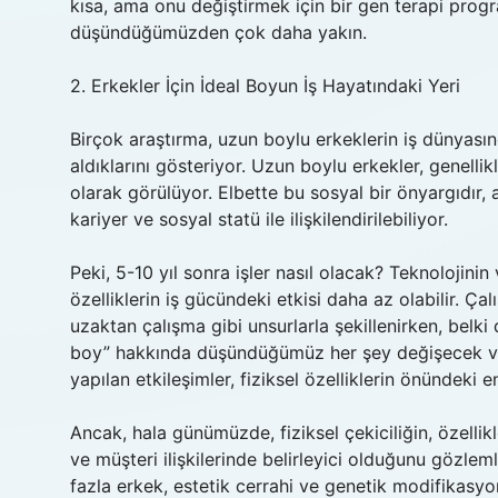
kısa, ama onu değiştirmek için bir gen terapi progr
düşündüğümüzden çok daha yakın.
2. Erkekler İçin İdeal Boyun İş Hayatındaki Yeri
Birçok araştırma, uzun boylu erkeklerin iş dünyası
aldıklarını gösteriyor. Uzun boylu erkekler, genellik
olarak görülüyor. Elbette bu sosyal bir önyargıdır, 
kariyer ve sosyal statü ile ilişkilendirilebiliyor.
Peki, 5-10 yıl sonra işler nasıl olacak? Teknolojinin v
özelliklerin iş gücündeki etkisi daha az olabilir. Ça
uzaktan çalışma gibi unsurlarla şekillenirken, belki
boy” hakkında düşündüğümüz her şey değişecek ve di
yapılan etkileşimler, fiziksel özelliklerin önündeki e
Ancak, hala günümüzde, fiziksel çekiciliğin, özellikl
ve müşteri ilişkilerinde belirleyici olduğunu gözle
fazla erkek, estetik cerrahi ve genetik modifikasyon