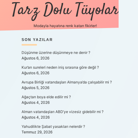
Tarz Dolu Tüyolar
Modayla hayatına renk katan fikirler!
SIDEBAR
SON YAZILAR
hiltonbet güncel giriş
http
Düşünme üzerine düşünmeye ne denir ?
Ağustos 6, 2026
Kur’an sureleri neden iniş sırasına göre değil ?
Ağustos 6, 2026
Avrupa Birliği vatandaşları Almanya’da çalışabilir mi ?
Ağustos 5, 2026
Ağaçtan boya elde edilir mi ?
Ağustos 4, 2026
Alman vatandaşları ABD’ye vizesiz gidebilir mi ?
Ağustos 4, 2026
Yahudilikte Şabat yasakları nelerdir ?
Temmuz 29, 2026