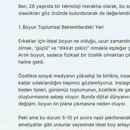
Ben, 28 yaşında bir teknoloji meraklısı olarak, bu
olasılıkları göz önünde bulundurarak da değerlendi
1. Boyun Toplumsal Beklentilerdeki Yeri
Erkekler için ideal boyun ne olduğu, uzun zamandır
olmak, “güçlü” ve “dikkat çekici” olmakla eşdeğer
Artık boyun, sadece fiziksel bir özellik olmaktan çı
haline geldi.
Özellikle sosyal medyanın yükselişi ile birlikte, insan
kadar odaklandığını hepimiz gözlemliyoruz. Instagra
beden tipleri, günümüz toplumunun, özellikle de g
oluşturmasına sebep oluyor. Bunda dijital dünyanın 
değişim, boyun ön plana çıkmasına neden oluyor.
Peki ama bu durum 5-10 yıl sonra nasıl şekillenecek
ameliyatlar gibi unsurlar sayesinde ideal boy anlayış