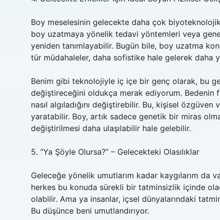
Boy meselesinin gelecekte daha çok biyoteknolojik
boy uzatmaya yönelik tedavi yöntemleri veya genetik 
yeniden tanımlayabilir. Bugün bile, boy uzatma konu
tür müdahaleler, daha sofistike hale gelerek daha ya
Benim gibi teknolojiyle iç içe bir genç olarak, bu gel
değiştireceğini oldukça merak ediyorum. Bedenin fizi
nasıl algıladığını değiştirebilir. Bu, kişisel özgüve
yaratabilir. Boy, artık sadece genetik bir miras olmaya
değiştirilmesi daha ulaşılabilir hale gelebilir.
5. “Ya Şöyle Olursa?” – Gelecekteki Olasılıklar
Geleceğe yönelik umutlarım kadar kaygılarım da var.
herkes bu konuda sürekli bir tatminsizlik içinde ol
olabilir. Ama ya insanlar, içsel dünyalarındaki tatm
Bu düşünce beni umutlandırıyor.