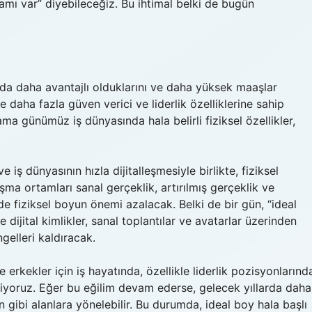
amı var” diyebileceğiz. Bu ihtimal belki de bugün
nda daha avantajlı olduklarını ve daha yüksek maaşlar
le daha fazla güven verici ve liderlik özelliklerine sahip
ama günümüz iş dünyasında hala belirli fiziksel özellikler,
e iş dünyasının hızla dijitalleşmesiyle birlikte, fiziksel
lışma ortamları sanal gerçeklik, artırılmış gerçeklik ve
 de fiziksel boyun önemi azalacak. Belki de bir gün, “ideal
jital kimlikler, sanal toplantılar ve avatarlar üzerinden
ngelleri kaldıracak.
e erkekler için iş hayatında, özellikle liderlik pozisyonlarınd
mliyoruz. Eğer bu eğilim devam ederse, gelecek yıllarda daha
 gibi alanlara yönelebilir. Bu durumda, ideal boy hala başlı