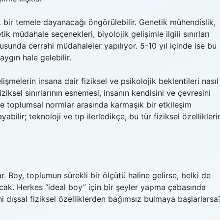
 bir temele dayanacağı öngörülebilir. Genetik mühendislik,
müdahale seçenekleri, biyolojik gelişimle ilgili sınırları
sunda cerrahi müdahaleler yapılıyor. 5-10 yıl içinde ise bu
ygın hale gelebilir.
işmelerin insana dair fiziksel ve psikolojik beklentileri nasıl
ksel sınırlarının esnemesi, insanın kendisini ve çevresini
n ve toplumsal normlar arasında karmaşık bir etkileşim
bilir; teknoloji ve tıp ilerledikçe, bu tür fiziksel özellikleri
 Boy, toplumun sürekli bir ölçütü haline gelirse, belki de
acak. Herkes “ideal boy” için bir şeyler yapma çabasında
ini dışsal fiziksel özelliklerden bağımsız bulmaya başlarlarsa