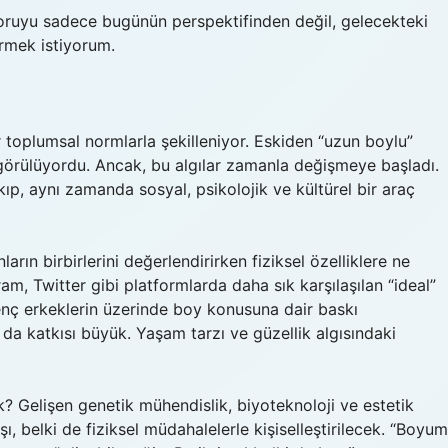
 soruyu sadece bugünün perspektifinden değil, gelecekteki
rmek istiyorum.
 toplumsal normlarla şekilleniyor. Eskiden “uzun boylu”
 görülüyordu. Ancak, bu algılar zamanla değişmeye başladı.
kıp, aynı zamanda sosyal, psikolojik ve kültürel bir araç
ların birbirlerini değerlendirirken fiziksel özelliklere ne
m, Twitter gibi platformlarda daha sık karşılaşılan “ideal”
enç erkeklerin üzerinde boy konusuna dair baskı
da katkısı büyük. Yaşam tarzı ve güzellik algısındaki
? Gelişen genetik mühendislik, biyoteknoloji ve estetik
ı, belki de fiziksel müdahalelerle kişiselleştirilecek. “Boyum