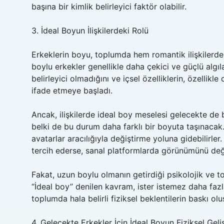
başına bir kimlik belirleyici faktör olabilir.
3. İdeal Boyun İlişkilerdeki Rolü
Erkeklerin boyu, toplumda hem romantik ilişkilerde 
boylu erkekler genellikle daha çekici ve güçlü algı
belirleyici olmadığını ve içsel özelliklerin, özellikl
ifade etmeye başladı.
Ancak, ilişkilerde ideal boy meselesi gelecekte d
belki de bu durum daha farklı bir boyuta taşınacak. 
avatarlar aracılığıyla değiştirme yoluna gidebilirler.
tercih ederse, sanal platformlarda görünümünü deği
Fakat, uzun boylu olmanın getirdiği psikolojik ve 
“İdeal boy” denilen kavram, ister istemez daha fazl
toplumda hala belirli fiziksel beklentilerin baskı
4. Gelecekte Erkekler İçin İdeal Boyun Fiziksel Gelişi