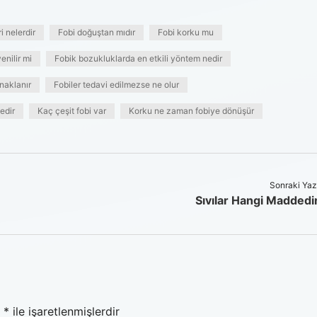
ri nelerdir
Fobi doğuştan mıdır
Fobi korku mu
enilir mi
Fobik bozukluklarda en etkili yöntem nedir
naklanır
Fobiler tedavi edilmezse ne olur
edir
Kaç çeşit fobi var
Korku ne zaman fobiye dönüşür
Sonraki Yaz
Sıvılar Hangi Maddedi
r
*
ile işaretlenmişlerdir