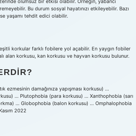
rinde olumsuz bir etkisi olabilir. Örneğin, yabancı
düremeyebilir. Bu durum sosyal hayatınızı etkileyebilir. Bazı
e yaşamı tehdit edici olabilir.
itli korkular farklı fobilere yol açabilir. En yaygın fobiler
lı alan korkusu, kan korkusu ve hayvan korkusu bulunur.
ERDIR?
ıstık ezmesinin damağınıza yapışması korkusu) …
usu) … Plutophobia (para korkusu) … Xanthophobia (sarı
 korkma) … Globophobia (balon korkusu) … Omphalophobia
 Kasım 2022