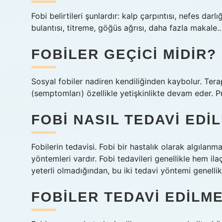
Fobi belirtileri şunlardır: kalp çarpıntısı, nefes dar
bulantısı, titreme, göğüs ağrısı, daha fazla maka
FOBILER GEÇICI MIDIR?
Sosyal fobiler nadiren kendiliğinden kaybolur. Terapö
(semptomları) özellikle yetişkinlikte devam eder. Pr
FOBI NASIL TEDAVI EDIL
Fobilerin tedavisi. Fobi bir hastalık olarak algılanma
yöntemleri vardır. Fobi tedavileri genellikle hem ilaç
yeterli olmadığından, bu iki tedavi yöntemi genellikl
FOBILER TEDAVI EDILM