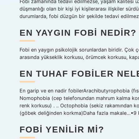
Fobi zamanında tedavi edilmezse, yaşam kalitesi üze
düşmanlığı olan bir kişi iyi kişilerarası ilişkiler sür
durumlarda, fobi düzgün bir şekilde tedavi edilmezs
EN YAYGIN FOBI NEDIR?
Fobi en yaygın psikolojik sorunlardan biridir. Çok çeş
arasında yükseklik korkusu, örümcek korkusu, kapa
EN TUHAF FOBILER NEL
En garip ve en nadir fobilerArachibutyrophobia (f
Nomophobia (cep telefonundan mahrum kalma kork
renk korkusu) . .. Octophobia (sekiz rakamından
(göbek deliğinden korkma)Daha fazla makale…•9
FOBI YENILIR MI?