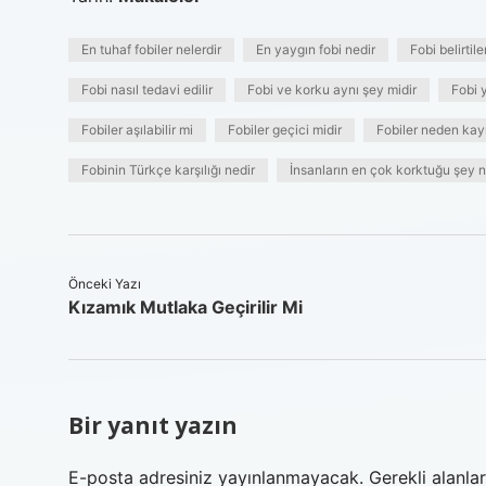
En tuhaf fobiler nelerdir
En yaygın fobi nedir
Fobi belirtile
Fobi nasıl tedavi edilir
Fobi ve korku aynı şey midir
Fobi y
Fobiler aşılabilir mi
Fobiler geçici midir
Fobiler neden kay
Fobinin Türkçe karşılığı nedir
İnsanların en çok korktuğu şey n
Önceki Yazı
Kızamık Mutlaka Geçirilir Mi
Bir yanıt yazın
E-posta adresiniz yayınlanmayacak.
Gerekli alanla