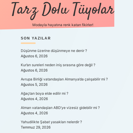
Tarz Dolu Tüyolar
Modayla hayatına renk katan fikirler!
SIDEBAR
SON YAZILAR
hiltonbet güncel giriş
http
Düşünme üzerine düşünmeye ne denir ?
Ağustos 6, 2026
Kur’an sureleri neden iniş sırasına göre değil ?
Ağustos 6, 2026
Avrupa Birliği vatandaşları Almanya’da çalışabilir mi ?
Ağustos 5, 2026
Ağaçtan boya elde edilir mi ?
Ağustos 4, 2026
Alman vatandaşları ABD’ye vizesiz gidebilir mi ?
Ağustos 4, 2026
Yahudilikte Şabat yasakları nelerdir ?
Temmuz 29, 2026