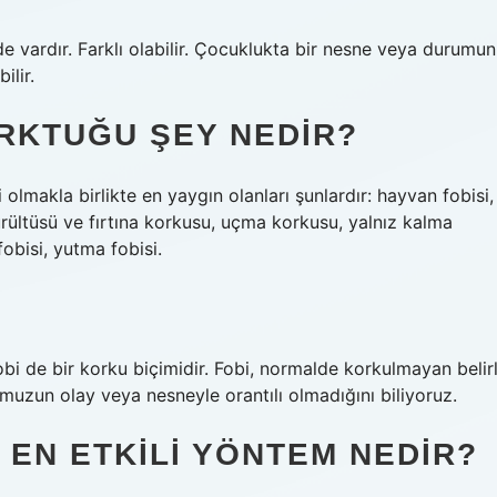
r de vardır. Farklı olabilir. Çocuklukta bir nesne veya durumun
lir.
RKTUĞU ŞEY NEDIR?
 olmakla birlikte en yaygın olanları şunlardır: hayvan fobisi,
rültüsü ve fırtına korkusu, uçma korkusu, yalnız kalma
obisi, yutma fobisi.
obi de bir korku biçimidir. Fobi, normalde korkulmayan belirl
uzun olay veya nesneyle orantılı olmadığını biliyoruz.
EN ETKILI YÖNTEM NEDIR?