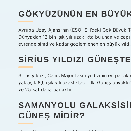
GÖKYÜZÜNÜN EN BÜYÜK 
Avrupa Uzay Ajansı’nın (ESO) Şili’deki Çok Büyük T
Dünya’dan 12 bin ışık yılı uzaklıkta bulunan ve çap
evrende şimdiye kadar gözlemlenen en büyük yıldız 
SIRIUS YILDIZI GÜNEŞ
Sirius yıldızı, Canis Major takımyıldızının en parlak
yaklaşık 8,6 ışık yılı uzaklıktadır. İki Güneş büyük
ve 25 kat daha parlaktır.
SAMANYOLU GALAKSISIN
GÜNEŞ MIDIR?