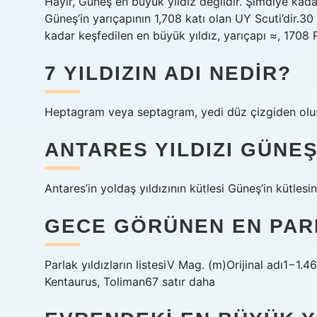
Hayır, Güneş en büyük yıldız değildir. Şimdiye kada
Güneş’in yarıçapının 1,708 katı olan UY Scuti’dir.3
kadar keşfedilen en büyük yıldız, yarıçapı ≈, 1708 R
7 YILDIZIN ADI NEDIR?
Heptagram veya septagram, yedi düz çizgiden oluşa
ANTARES YILDIZI GÜNE
Antares’in yoldaş yıldızının kütlesi Güneş’in kütlesin
GECE GÖRÜNEN EN PARL
Parlak yıldızların listesiV Mag. (m)Orijinal adı1−
Kentaurus, Toliman67 satır daha