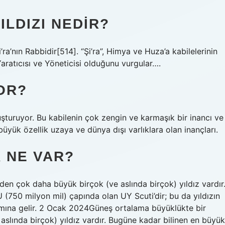
LDIZI NEDIR?
i’ra’nın Rabbidir[514]. “Şi’ra”, Himya ve Huza’a kabilelerinin
n Yaratıcısı ve Yöneticisi olduğunu vurgular….
OR?
uruyor. Bu kabilenin çok zengin ve karmaşık bir inancı ve
büyük özellik uzaya ve dünya dışı varlıklara olan inançları.
 NE VAR?
den çok daha büyük birçok (ve aslında birçok) yıldız vardır
 (750 milyon mil) çapında olan UY Scuti’dir; bu da yıldızın
amına gelir. 2 Ocak 2024Güneş ortalama büyüklükte bir
aslında birçok) yıldız vardır. Bugüne kadar bilinen en büyük