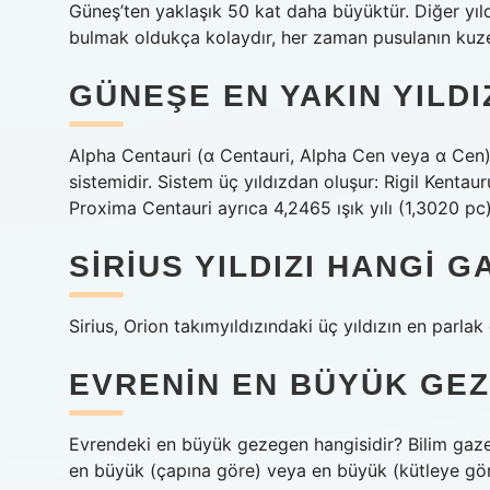
Güneş’ten yaklaşık 50 kat daha büyüktür. Diğer yıld
bulmak oldukça kolaydır, her zaman pusulanın kuzey
GÜNEŞE EN YAKIN YILDI
Alpha Centauri (α Centauri, Alpha Cen veya α Cen),
sistemidir. Sistem üç yıldızdan oluşur: Rigil Kenta
Proxima Centauri ayrıca 4,2465 ışık yılı (1,3020 pc)
SIRIUS YILDIZI HANGI 
Sirius, Orion takımyıldızındaki üç yıldızın en parl
EVRENIN EN BÜYÜK GEZ
Evrendeki en büyük gezegen hangisidir? Bilim gazete
en büyük (çapına göre) veya en büyük (kütleye gör