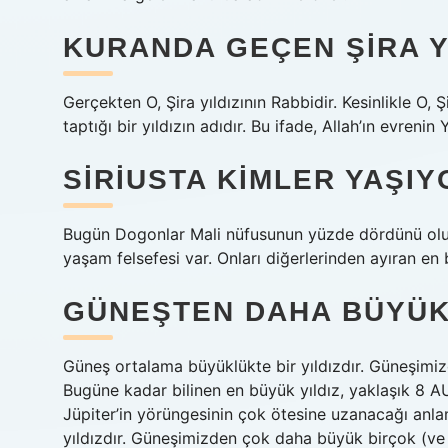
KURANDA GEÇEN ŞIRA YI
Gerçekten O, Şira yıldızının Rabbidir. Kesinlikle O, Ş
taptığı bir yıldızın adıdır. Bu ifade, Allah’ın evreni
SIRIUSTA KIMLER YAŞIY
Bugün Dogonlar Mali nüfusunun yüzde dördünü oluşt
yaşam felsefesi var. Onları diğerlerinden ayıran en 
GÜNEŞTEN DAHA BÜYÜK
Güneş ortalama büyüklükte bir yıldızdır. Güneşimiz
Bugüne kadar bilinen en büyük yıldız, yaklaşık 8 AU
Jüpiter’in yörüngesinin çok ötesine uzanacağı anl
yıldızdır. Güneşimizden çok daha büyük birçok (ve 