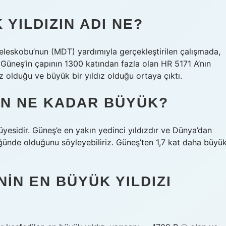
YILDIZIN ADI NE?
eleskobu’nun (MDT) yardımıyla gerçekleştirilen çalışmada,
ı Güneş’in çapının 1300 katından fazla olan HR 5171 A’nın
olduğu ve büyük bir yıldız olduğu ortaya çıktı.
TEN NE KADAR BÜYÜK?
 üyesidir. Güneş’e en yakın yedinci yıldızdır ve Dünya’dan
lüğünde olduğunu söyleyebiliriz. Güneş’ten 1,7 kat daha büyü
IN EN BÜYÜK YILDIZI