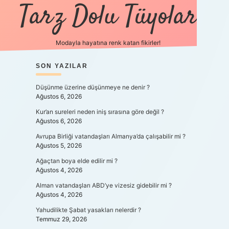
Tarz Dolu Tüyolar
Modayla hayatına renk katan fikirler!
SIDEBAR
SON YAZILAR
hiltonbet güncel giriş
Düşünme üzerine düşünmeye ne denir ?
Ağustos 6, 2026
Kur’an sureleri neden iniş sırasına göre değil ?
Ağustos 6, 2026
Avrupa Birliği vatandaşları Almanya’da çalışabilir mi ?
Ağustos 5, 2026
Ağaçtan boya elde edilir mi ?
Ağustos 4, 2026
Alman vatandaşları ABD’ye vizesiz gidebilir mi ?
Ağustos 4, 2026
Yahudilikte Şabat yasakları nelerdir ?
Temmuz 29, 2026