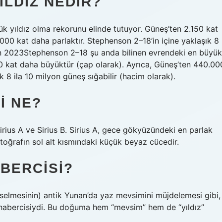
ILDIZ NEDIR?
k yıldız olma rekorunu elinde tutuyor. Güneş’ten 2.150 kat
000 kat daha parlaktır. Stephenson 2–18’in içine yaklaşık 8
isan 2023Stephenson 2–18 şu anda bilinen evrendeki en büyük
50 kat daha büyüktür (çap olarak). Ayrıca, Güneş’ten 440.00
k 8 ila 10 milyon güneş sığabilir (hacim olarak).
I NE?
ius A ve Sirius B. Sirius A, gece gökyüzündeki en parlak
otoğrafın sol alt kısmındaki küçük beyaz cücedir.
ABERCISI?
selmesinin) antik Yunan’da yaz mevsimini müjdelemesi gibi,
n habercisiydi. Bu doğuma hem “mevsim” hem de “yıldız”