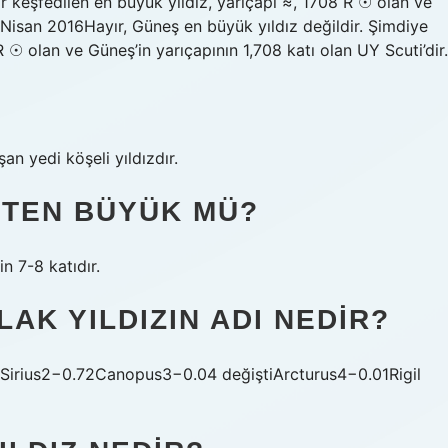
r keşfedilen en büyük yıldız, yarıçapı ≈, 1708 R ☉ olan ve
0 Nisan 2016Hayır, Güneş en büyük yıldız değildir. Şimdiye
 ☉ olan ve Güneş’in yarıçapının 1,708 katı olan UY Scuti’dir.
n yedi köşeli yıldızdır.
ŞTEN BÜYÜK MÜ?
in 7-8 katıdır.
AK YILDIZIN ADI NEDIR?
1.46Sirius2−0.72Canopus3−0.04 değiştiArcturus4−0.01Rigil