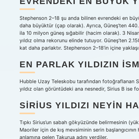
EVRENDEKI EN BÜYÜK Y
Stephenson 2–18 şu anda bilinen evrendeki en büyü
daha büyüktür (çap olarak). Ayrıca, Güneş’ten 440.
ila 10 milyon güneş sığabilir (hacim olarak). 3 N
yıldız olma rekorunu elinde tutuyor. Güneş’ten 2.1
kat daha parlaktır. Stephenson 2–18’in içine yaklaşı
EN PARLAK YILDIZIN ISM
Hubble Uzay Teleskobu tarafından fotoğraflanan Sir
yıldız olan görüntüdeki ana nesnedir, Sirius B ise f
SIRIUS YILDIZI NEYIN H
Tıpkı Sirius’un sabah gökyüzünde belirmesinin (yük
Maoriler için de kış mevsiminin serin başlangıcını
anlamına gelen Takurua adını verdiler.