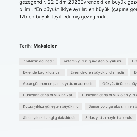
gezegendir. 22 Ekim 2023Evrendeki en büyük gezeg
bilimi. “En büyük” ikiye ayrılır: en büyük (çapına 
17b en büyük teyit edilmiş gezegendir.
Tarih:
Makaleler
7 yıldızın adı nedir
Antares yıldızı güneşten büyük mü
Bi
Evrende kaç yıldız var
Evrendeki en büyük yıldız nedir
E
Gece görünen en parlak yıldızın adı nedir
Gökyüzünün en büyük
Güneşten daha büyük ne var
Güneşten daha büyük olan yıldız
Kutup yıldızı güneşten büyük mü
Samanyolu galaksisinin en b
Sirius yıldızı hangi galaksidedir
Sirius yıldızı neyin habercisi