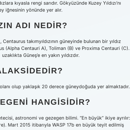
ızlara kıyasla rengi sarıdır. Gökyüzünde Kuzey Yıldızı’nı
 iğnesinin yönünde yer alır.
ZIN ADI NEDIR?
 Centaurus takımyıldızının güneyinde bulunan bir yıldız
urus (Alpha Centauri A), Toliman (B) ve Proxima Centauri (C).
 uzaklıkta Güneş’e en yakın yıldızdır.
GALAKSIDEDIR?
ak olanı olup yaklaşık 20 derece güneydoğuda yer almaktadır.
EGENI HANGISIDIR?
cisi, astronomi ve gezegen bilimi. “En büyük” ikiye ayrılır:
e). Mart 2015 itibarıyla WASP 17b en büyük teyit edilmiş