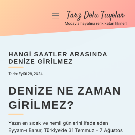
Tarz Dolu Tüyolar
menüyü
aç
Modayla hayatına renk katan fikirler!
Anasayfa
Gizlilik Politikası
HANGI SAATLER ARASINDA
DENIZE GIRILMEZ
Yasal Uyarı
Tarih: Eylül 28, 2024
Hakkımızda
DENIZE NE ZAMAN
GIRILMEZ?
Yazın en sıcak ve nemli günlerini ifade eden
Eyyam-ı Bahur, Türkiye’de 31 Temmuz – 7 Ağustos