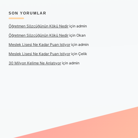
SON YORUMLAR
Öğretmen Sözcüğünün Kökü Nedir
için
admin
Öğretmen Sözcüğünün Kökü Nedir
için
Okan
Meslek Lisesi Ne Kadar Puan Istiyor
için
admin
Meslek Lisesi Ne Kadar Puan Istiyor
için
Çelik
30 Milyon Kelime Ne Anlatıyor
için
admin
riş
https://www.betexper.xyz/
elexbetgiris.org