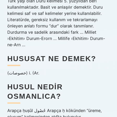
Türk yaşı olan Duru kelimesi 5. yüzyıldan beri
kullanılmaktadır. Basit ve anlaşılır demektir. Duru
kelimesi saf ve saf kelimeler yerine kullanılabilir.
Literatürde, gereksiz kullanım ve tekrarlamayı
önleyen anlatı formu “dur” olarak tanımlanır.
Durdurma ve sadelik arasındaki fark … Milliet
›Ekhitim› Durum-Erorn … Millife ›Ekhitim› Durum-
ne-Arn …
HUSUSAT NE DEMEK?
(ﺧﺼﻮﺻﺎﺕ) i. (Ar.
HUSUL NEDIR
OSMANLICA?
Arapça ḥuṣūl حُصُول Arapça ḥ kökünden “üreme,
oluşum” kelimesinden atıfta bulunulur.