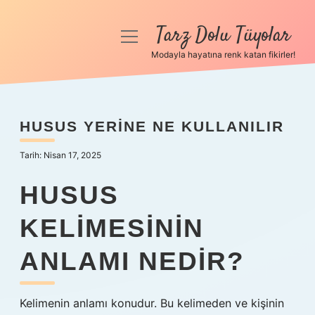
Tarz Dolu Tüyolar
menüyü
aç
Modayla hayatına renk katan fikirler!
Anasayfa
Gizlilik Politikası
HUSUS YERINE NE KULLANILIR
Yasal Uyarı
Tarih: Nisan 17, 2025
Hakkımızda
HUSUS
KELIMESININ
ANLAMI NEDIR?
Kelimenin anlamı konudur. Bu kelimeden ve kişinin