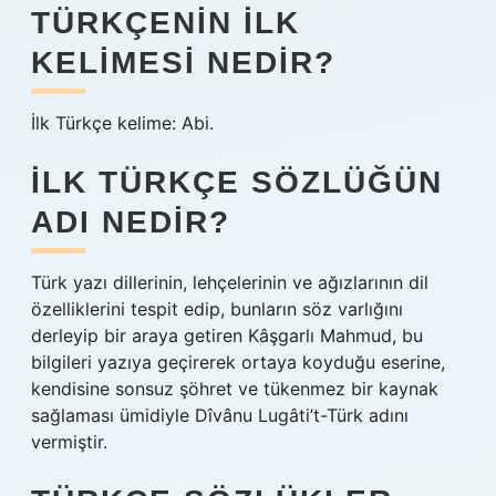
TÜRKÇENIN ILK
KELIMESI NEDIR?
İlk Türkçe kelime: Abi.
İLK TÜRKÇE SÖZLÜĞÜN
ADI NEDIR?
Türk yazı dillerinin, lehçelerinin ve ağızlarının dil
özelliklerini tespit edip, bunların söz varlığını
derleyip bir araya getiren Kâşgarlı Mahmud, bu
bilgileri yazıya geçirerek ortaya koyduğu eserine,
kendisine sonsuz şöhret ve tükenmez bir kaynak
sağlaması ümidiyle Dîvânu Lugâti’t-Türk adını
vermiştir.