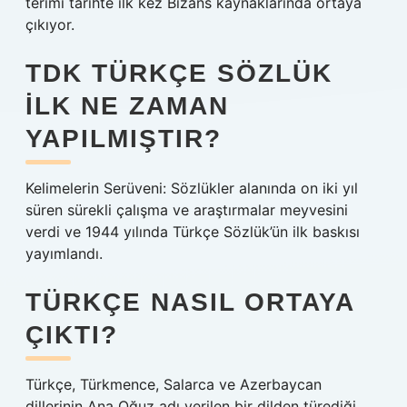
terimi tarihte ilk kez Bizans kaynaklarında ortaya
çıkıyor.
TDK TÜRKÇE SÖZLÜK
ILK NE ZAMAN
YAPILMIŞTIR?
Kelimelerin Serüveni: Sözlükler alanında on iki yıl
süren sürekli çalışma ve araştırmalar meyvesini
verdi ve 1944 yılında Türkçe Sözlük’ün ilk baskısı
yayımlandı.
TÜRKÇE NASIL ORTAYA
ÇIKTI?
Türkçe, Türkmence, Salarca ve Azerbaycan
dillerinin Ana Oğuz adı verilen bir dilden türediği