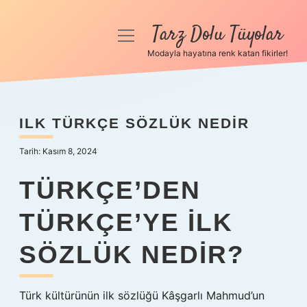
Tarz Dolu Tüyolar
menüyü
aç
Modayla hayatına renk katan fikirler!
Anasayfa
Gizlilik Politikası
ILK TÜRKÇE SÖZLÜK NEDIR
Yasal Uyarı
Tarih: Kasım 8, 2024
Hakkımızda
TÜRKÇE’DEN
TÜRKÇE’YE ILK
SÖZLÜK NEDIR?
Türk kültürünün ilk sözlüğü Kâşgarlı Mahmud’un