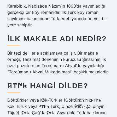
Karabibik, Nabizâde Nâzım’ın 1890’da yayımladığı
gerçekçi bir köy romanıdır. İlk Türk köy romanı
sayılması bakımından Türk edebiyatında önemli bir
yere sahiptir.
İLK MAKALE ADI NEDIR?
Bir tezi delillerle açıklamaya çalışır. Bir makale
örneği, Tanzimat döneminin kurucusu Şinasi’nin ilk
özel gazete olan Tercüman-ı Ahval’de yayınladığı
“Tercüman-ı Ahval Mukaddimesi” başlıklı makaledir.
𐱅𐰇𐰼𐰰 HANGI DILDE?
Göktürkler veya Kök-Türkler (Göktürk:​​​​𐱅𐰇𐰼𐰰:𐰜𐰇𐰛
Kök Türük veya 𐱅𐰇𐰼𐰛 Türk; Çince:突厥/تُكِئ; pinyin:
Tūjué), Orta Çağ’da Orta Asya’daki Türk halklarının