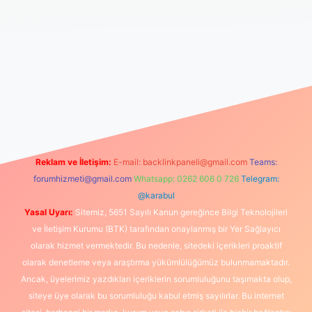
tps://www.betexper.xyz/
elexbetgiris.org
Reklam ve İletişim:
E-mail:
backlinkpaneli@gmail.com
Teams:
forumhizmeti@gmail.com
Whatsapp: 0262 606 0 726
Telegram:
@karabul
Yasal Uyarı:
Sitemiz, 5651 Sayılı Kanun gereğince Bilgi Teknolojileri
ve İletişim Kurumu (BTK) tarafından onaylanmış bir Yer Sağlayıcı
olarak hizmet vermektedir. Bu nedenle, sitedeki içerikleri proaktif
olarak denetleme veya araştırma yükümlülüğümüz bulunmamaktadır.
Ancak, üyelerimiz yazdıkları içeriklerin sorumluluğunu taşımakta olup,
siteye üye olarak bu sorumluluğu kabul etmiş sayılırlar. Bu internet