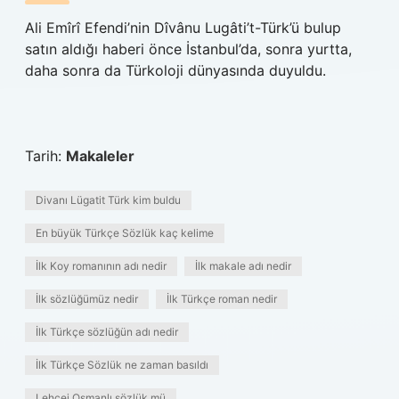
Ali Emîrî Efendi’nin Dîvânu Lugâti’t-Türk’ü bulup
satın aldığı haberi önce İstanbul’da, sonra yurtta,
daha sonra da Türkoloji dünyasında duyuldu.
Tarih:
Makaleler
Divanı Lügatit Türk kim buldu
En büyük Türkçe Sözlük kaç kelime
İlk Koy romanının adı nedir
İlk makale adı nedir
İlk sözlüğümüz nedir
İlk Türkçe roman nedir
İlk Türkçe sözlüğün adı nedir
İlk Türkçe Sözlük ne zaman basıldı
Lehçei Osmanlı sözlük mü