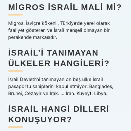
MIGROS İSRAIL MALI MI?
Migros, İsviçre kökenli, Türkiye’de yerel olarak
faaliyet gösteren ve İsrail menşeli olmayan bir
perakende markasıdır.
İSRAIL’I TANIMAYAN
ÜLKELER HANGILERI?
İsrail Devleti’ni tanımayan on beş ülke İsrail
pasaportu sahiplerini kabul etmiyor: Bangladeş,
Brunei, Cezayir ve Irak. … İran. Kuveyt. Libya.
İSRAIL HANGI DILLERI
KONUŞUYOR?