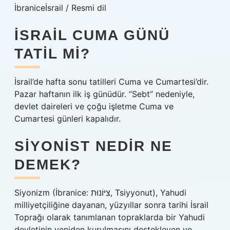
İbraniceİsrail / Resmi dil
İSRAIL CUMA GÜNÜ
TATIL MI?
İsrail’de hafta sonu tatilleri Cuma ve Cumartesi’dir.
Pazar haftanın ilk iş günüdür. “Sebt” nedeniyle,
devlet daireleri ve çoğu işletme Cuma ve
Cumartesi günleri kapalıdır.
SIYONIST NEDIR NE
DEMEK?
Siyonizm (İbranice: צִיּוֹנוּת, Tsiyyonut), Yahudi
milliyetçiliğine dayanan, yüzyıllar sonra tarihi İsrail
Toprağı olarak tanımlanan topraklarda bir Yahudi
devletinin yeniden kurulmasını destekleyen ve