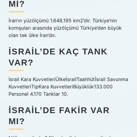
MI?
İran’ın yüzölçümü 1.648.195 km2’dir. Türkiye’nin
komşuları arasında yüzölçümü Türkiye’den büyük
olan tek ülke İran’dır.
İSRAIL’DE KAÇ TANK
VAR?
İsrail Kara KuvvetleriÜlkeİsrailTaahhütİsrail Savunma
KuvvetleriTipKara KuvvetleriBüyüklük133.000
Personel 4.170 Tanklar 10.
İSRAIL’DE FAKIR VAR
MI?