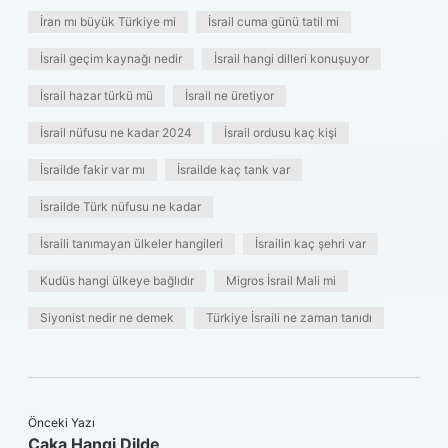
İran mı büyük Türkiye mi
İsrail cuma günü tatil mi
İsrail geçim kaynağı nedir
İsrail hangi dilleri konuşuyor
İsrail hazar türkü mü
İsrail ne üretiyor
İsrail nüfusu ne kadar 2024
İsrail ordusu kaç kişi
İsrailde fakir var mı
İsrailde kaç tank var
İsrailde Türk nüfusu ne kadar
İsraili tanımayan ülkeler hangileri
İsrailin kaç şehri var
Kudüs hangi ülkeye bağlıdır
Migros İsrail Mali mi
Siyonist nedir ne demek
Türkiye İsraili ne zaman tanıdı
Önceki Yazı
Caka Hangi Dilde