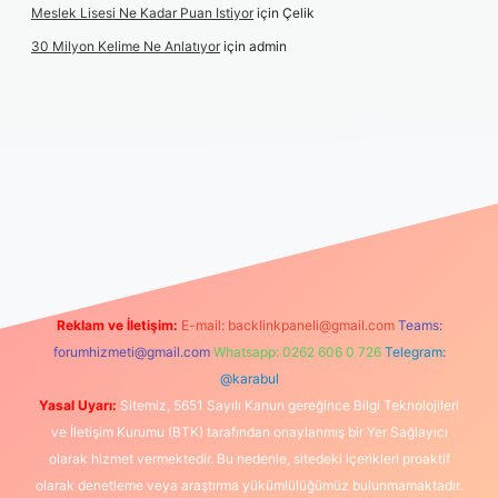
Meslek Lisesi Ne Kadar Puan Istiyor
için
Çelik
30 Milyon Kelime Ne Anlatıyor
için
admin
tps://www.betexper.xyz/
elexbetgiris.org
Reklam ve İletişim:
E-mail:
backlinkpaneli@gmail.com
Teams:
forumhizmeti@gmail.com
Whatsapp: 0262 606 0 726
Telegram:
@karabul
Yasal Uyarı:
Sitemiz, 5651 Sayılı Kanun gereğince Bilgi Teknolojileri
ve İletişim Kurumu (BTK) tarafından onaylanmış bir Yer Sağlayıcı
olarak hizmet vermektedir. Bu nedenle, sitedeki içerikleri proaktif
olarak denetleme veya araştırma yükümlülüğümüz bulunmamaktadır.