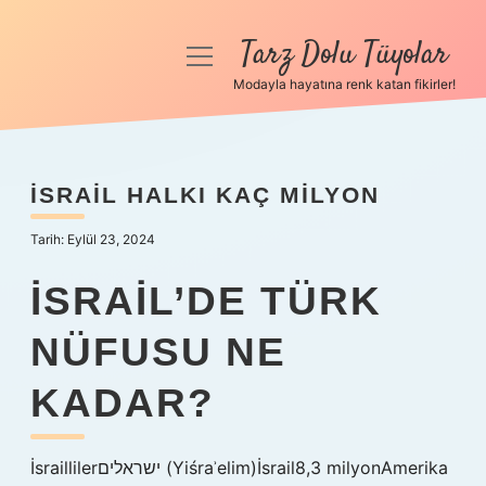
Tarz Dolu Tüyolar
menüyü
aç
Modayla hayatına renk katan fikirler!
Anasayfa
Gizlilik Politikası
İSRAIL HALKI KAÇ MILYON
Yasal Uyarı
Tarih: Eylül 23, 2024
Hakkımızda
İSRAIL’DE TÜRK
NÜFUSU NE
KADAR?
İsraillilerישראלים (Yiśraʾelim)İsrail8,3 milyonAmerika