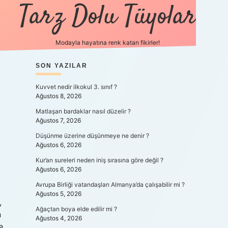
Tarz Dolu Tüyolar
Modayla hayatına renk katan fikirler!
SIDEBAR
SON YAZILAR
hiltonbet güncel giriş
https:
Kuvvet nedir ilkokul 3. sınıf ?
Ağustos 8, 2026
Matlaşan bardaklar nasıl düzelir ?
Ağustos 7, 2026
Düşünme üzerine düşünmeye ne denir ?
Ağustos 6, 2026
Kur’an sureleri neden iniş sırasına göre değil ?
Ağustos 6, 2026
Avrupa Birliği vatandaşları Almanya’da çalışabilir mi ?
Ağustos 5, 2026
,
Ağaçtan boya elde edilir mi ?
n
Ağustos 4, 2026
e