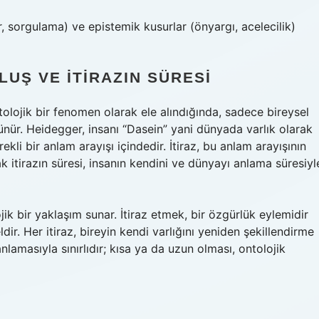
r, sorgulama) ve epistemik kusurlar (önyargı, acelecilik)
UŞ VE İTIRAZIN SÜRESI
ontolojik bir fenomen olarak ele alındığında, sadece bireysel
ünür. Heidegger, insanı “Dasein” yani dünyada varlık olarak
rekli bir anlam arayışı içindedir. İtiraz, bu anlam arayışının
ak itirazın süresi, insanın kendini ve dünyayı anlama süresiyl
ik bir yaklaşım sunar. İtiraz etmek, bir özgürlük eylemidir
ir. Her itiraz, bireyin kendi varlığını yeniden şekillendirme
 anlamasıyla sınırlıdır; kısa ya da uzun olması, ontolojik