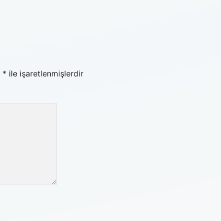
r
*
ile işaretlenmişlerdir