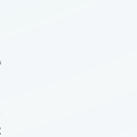
i
ı
?