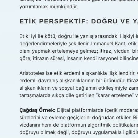
yorumlamak mümkündür.
ETIK PERSPEKTIF: DOĞRU VE Y
Etik, iyi ile kötü, doğru ile yanlış arasındaki ilişkiyi
değerlendirmeleriyle şekillenir. Immanuel Kant, eti
olanı yapmak ertelemeye gelmez; itiraz, vicdani bir
göre, itirazın süresi, insanın kendi rasyonel bilincine
Aristoteles ise etik erdemi alışkanlıkla ilişkilendirir
erdemli davranış alışkanlıklarının bir ürünüdür. İt
alışkanlıkların ve sosyal bağlamın etkileşimiyle zam
tartışmalarda sıkça dile getirilen “karar erteleme”
Çağdaş Örnek:
Dijital platformlarda içerik modera
sürelerini ve eyleme geçişlerini doğrudan etkiler. Bir
vicdanını hem de platformun algoritmik politikalar
doğruyu bilmek değil, doğruyu uygulamakla ilgilidir