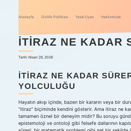
Anasayfa
Gizlilik Politikası
Yasal Uyarı
Hakkımızda
İTIRAZ NE KADAR 
Tarih: Nisan 26, 2026
İTIRAZ NE KADAR SÜRE
YOLCULUĞU
Hayatın akışı içinde, bazen bir kararın veya bir d
“itiraz” biçiminde kendini gösterir. Ama itiraz n
tamamen öznel bir deneyim midir? Bu soruyu gündel
epistemoloji ve ontoloji gibi felsefe dallarının kapıla
süresi, bir matematik problemi gibi net bir şekilde 