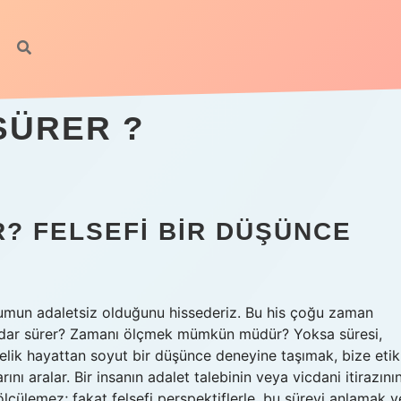
SÜRER ?
R? FELSEFI BIR DÜŞÜNCE
urumun adaletsiz olduğunu hissederiz. Bu his çoğu zaman
e kadar sürer? Zamanı ölçmek mümkün müdür? Yoksa süresi,
ik hayattan soyut bir düşünce deneyine taşımak, bize etik
rını aralar. Bir insanın adalet talebinin veya vicdani itirazını
ölçülemez; fakat felsefi perspektiflerle, bu süreyi anlamak v