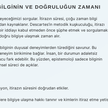
BILGININ VE DOĞRULUĞUN ZAMANI
meyeceğimizi sorgular. İtirazın süresi, çoğu zaman bilgi
rdan kaynaklanır. Descartes’in metodik kuşkuculuğu, itirazı
 bir iddiayı kabul etmeden önce şüphe etmek ve sorgulamak
ü doğru bilgiye ulaşmak zaman alır.
ilginin duyusal deneyimlerden türediğini savunur. Bu
deneyim birikimine bağlar. İnsan, bir durumun adaletsiz
 fark edebilir. Bu yüzden, epistemoloji sadece bilginin
sel süreci de açıklar.
n, itirazın süresini doğrudan etkiler.
lere bilgiye ulaşma hakkı tanınır ve kimlerin itiraz etme yetis