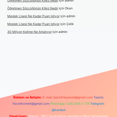
Öğretmen Sözcüğünün Kökü Nedir
için
admin
Öğretmen Sözcüğünün Kökü Nedir
için
Okan
Meslek Lisesi Ne Kadar Puan Istiyor
için
admin
Meslek Lisesi Ne Kadar Puan Istiyor
için
Çelik
30 Milyon Kelime Ne Anlatıyor
için
admin
ps://www.betexper.xyz/
elexbetgiris.org
Reklam ve İletişim:
E-mail:
backlinkpaneli@gmail.com
Teams:
forumhizmeti@gmail.com
Whatsapp: 0262 606 0 726
Telegram:
@karabul
Yasal Uyarı:
Sitemiz, 5651 Sayılı Kanun gereğince Bilgi Teknolojileri