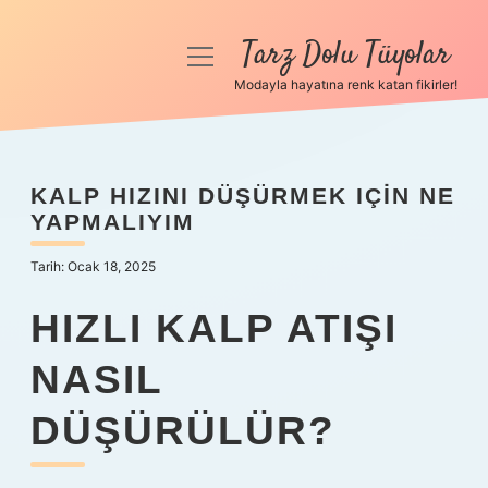
Tarz Dolu Tüyolar
menüyü
aç
Modayla hayatına renk katan fikirler!
Anasayfa
Gizlilik Politikası
KALP HIZINI DÜŞÜRMEK IÇIN NE
YAPMALIYIM
Yasal Uyarı
Tarih: Ocak 18, 2025
Hakkımızda
HIZLI KALP ATIŞI
NASIL
DÜŞÜRÜLÜR?