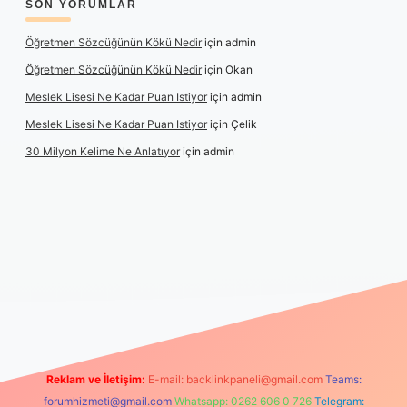
SON YORUMLAR
Öğretmen Sözcüğünün Kökü Nedir
için
admin
Öğretmen Sözcüğünün Kökü Nedir
için
Okan
Meslek Lisesi Ne Kadar Puan Istiyor
için
admin
Meslek Lisesi Ne Kadar Puan Istiyor
için
Çelik
30 Milyon Kelime Ne Anlatıyor
için
admin
ş
https://www.betexper.xyz/
elexbetgiris.org
Reklam ve İletişim:
E-mail:
backlinkpaneli@gmail.com
Teams:
forumhizmeti@gmail.com
Whatsapp: 0262 606 0 726
Telegram: