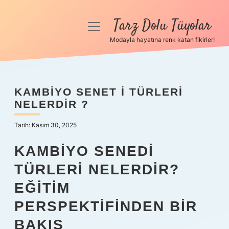
Tarz Dolu Tüyolar
menüyü
aç
Modayla hayatına renk katan fikirler!
Anasayfa
Gizlilik Politikası
KAMBIYO SENET I TÜRLERI
NELERDIR ?
Yasal Uyarı
Tarih: Kasım 30, 2025
Hakkımızda
KAMBIYO SENEDI
TÜRLERI NELERDIR?
EĞITIM
PERSPEKTIFINDEN BIR
BAKIŞ