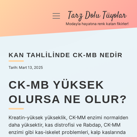
Tarz Dolu Tüyolar
menüyü
aç
Modayla hayatına renk katan fikirler!
Anasayfa
Gizlilik Politikası
KAN TAHLILINDE CK-MB NEDIR
Yasal Uyarı
Tarih: Mart 13, 2025
Hakkımızda
CK-MB YÜKSEK
OLURSA NE OLUR?
Kreatin-yüksek yükseklik, CK-MM enzimi normalden
daha yüksektir, kas distrofisi ve Rabdap, CK-MM
enzimi gibi kas-iskelet problemleri, kalp kaslarında