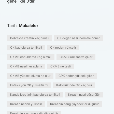
genellikle 0’dır.
Tarih:
Makaleler
Bobrekte kreatin kaç olmalı
CK değeri nasıl normale döner
CK kaç olursa tehlikeli
CK neden yükselir
CKMB çocuklarda kaç olmalı
CKMB kaç saatte çıkar
CKMB nasıl hesaplanır
CKMB ne testi
CKMB yüksek olursa ne olur
CPK neden yüksek çıkar
Enfeksiyon CK yükseltir mi
Kalp krizinde CK kaç olur
Kanda kreatinin kaç olursa tehlikeli
Kreatin nasıl düşürülür
Kreatin neden yükselir
Kreatinin hangi yiyecekler düşürür
Kreatinin kaç olursa diyalize girilir