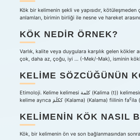
Kök bir kelimenin şekli ve yapısıdır, kötüleşmeden çö
anlamları, birimin birliği ile nesne ve hareket arası
KÖK NEDIR ÖRNEK?
Varlık, kalite veya duygulara karşılık gelen kökler a
çok, daha az, çoğu, iyi … (-Mek/-Mak), isminin kök
KELIME SÖZCÜĞÜNÜN K
Etimoloji. Kelime kelimesi كلمة (Kalima (t)) kelimesinden ödünç alınır “Söylenenler” ne anlama geliyor. Arapça
kelime ayrıca ككلَمَ (Kalama) (Kalama) fiilini
KELIMENIN KÖK NASIL 
Kök, bir kelimenin ön ve son bağlanmasından sonra 