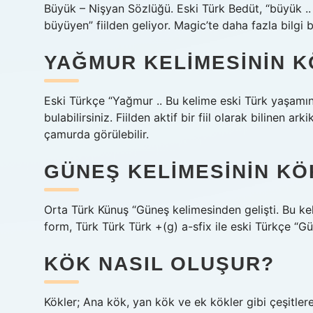
Büyük – Nişyan Sözlüğü. Eski Türk Bedüt, “büyük .. b
büyüyen” fiilden geliyor. Magic’te daha fazla bilgi bu
YAĞMUR KELIMESININ K
Eski Türkçe “Yağmur .. Bu kelime eski Türk yaşamın
bulabilirsiniz. Fiilden aktif bir fiil olarak bilinen
çamurda görülebilir.
GÜNEŞ KELIMESININ KÖ
Orta Türk Künuş “Güneş kelimesinden gelişti. Bu ke
form, Türk Türk Türk +(g) a-sfix ile eski Türkçe “Gü
KÖK NASIL OLUŞUR?
Kökler; Ana kök, yan kök ve ek kökler gibi çeşitlere 