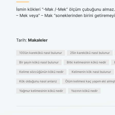
İsmin kökleri “-Mak /-Mek” ölçüm çubuğunu almaz. “
– Mek veya” – Mak “soneklerinden birini getiremeyi
Tarih:
Makaleler
100ün karekökü nasıl bulunur
25in karekökü nasıl bulunur
Bir şeyin kökü nasıl bulunur
Bitki kelimesinin kökü nedir
Kelime sözcüğünün kökü nedir
Kelimenin kök nasıl bulunur
Kök olduğunu nasıl anlarız
Ölüm kelimesi kaç yapım eki almışt
Yağmur kelimesinin kökü nedir
Yazının kökü nedir