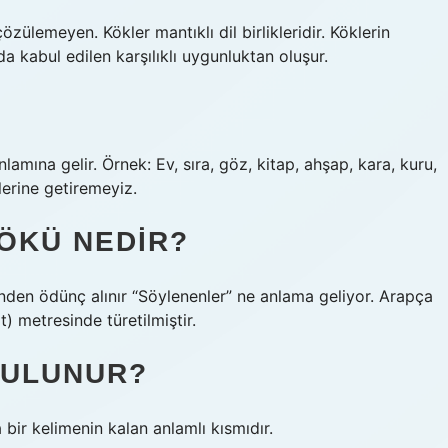
zülemeyen. Kökler mantıklı dil birlikleridir. Köklerin
nda kabul edilen karşılıklı uygunluktan oluşur.
nlamına gelir. Örnek: Ev, sıra, göz, kitap, ahşap, kara, kuru,
lerine getiremeyiz.
ÖKÜ NEDIR?
n faˁila (t) metresinde türetilmiştir.
BULUNUR?
bir kelimenin kalan anlamlı kısmıdır.