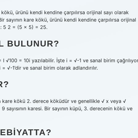
kökü, ürünü kendi kendine çarpılırsa orijinal sayı olarak
ir sayının kare kökü, ürünü kendi kendine çarpılırsa orijinal
: 5 2 = (5 × 5) = 25.
IL BULUNUR?
 √100 = 10i yazılabilir. İşte i = √-1 ve sanal birim çağrılıyor
= √-1’dir ve sanal birim olarak adlandırılır.
R?
nın kare kökü 2. derece köküdür ve genellikle √ x veya √
 9 sayısının karesi. Bir sayının küpü, 3. derecenin kökü ve
EBIYATTA?