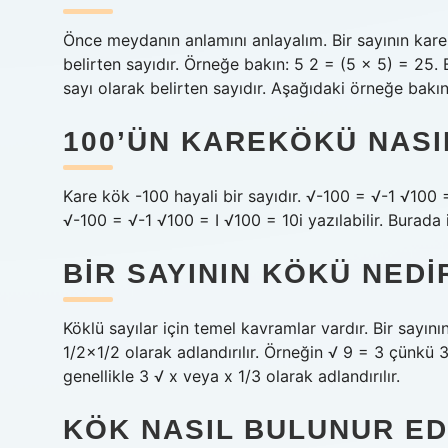
Önce meydanın anlamını anlayalım. Bir sayının kare 
belirten sayıdır. Örneğe bakın: 5 2 = (5 × 5) = 25. B
sayı olarak belirten sayıdır. Aşağıdaki örneğe bakın
100’ÜN KAREKÖKÜ NAS
Kare kök -100 hayali bir sayıdır. √-100 = √-1 √100 = I
√-100 = √-1 √100 = I √100 = 10i yazılabilir. Burada i 
BIR SAYININ KÖKÜ NEDI
Köklü sayılar için temel kavramlar vardır. Bir sayı
1/2×1/2 olarak adlandırılır. Örneğin √ 9 = 3 çünkü 3
genellikle 3 √ x veya x 1/3 olarak adlandırılır.
KÖK NASIL BULUNUR ED