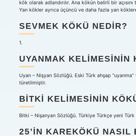
kök olarak adlandırılır. Ana kökün belirli bir açısın
Yan kökler ayrıca üçüncü ve daha fazla yan köklere 
SEVMEK KÖKÜ NEDIR?
1.
UYANMAK KELIMESININ 
Uyan – Nişyan Sözlüğü. Eski Türk ahşap “uyanma” fii
türetilmiştir.
BITKI KELIMESININ KÖK
Bitki – Nişanyan Sözlüğü. Türkiye Türkçe yeni Türk +
25’IN KAREKÖKÜ NASIL