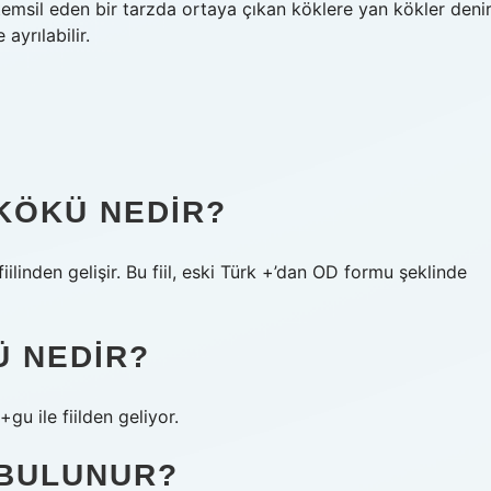
ı temsil eden bir tarzda ortaya çıkan köklere yan kökler denir
ayrılabilir.
KÖKÜ NEDIR?
linden gelişir. Bu fiil, eski Türk +’dan OD formu şeklinde
Ü NEDIR?
gu ile fiilden geliyor.
 BULUNUR?