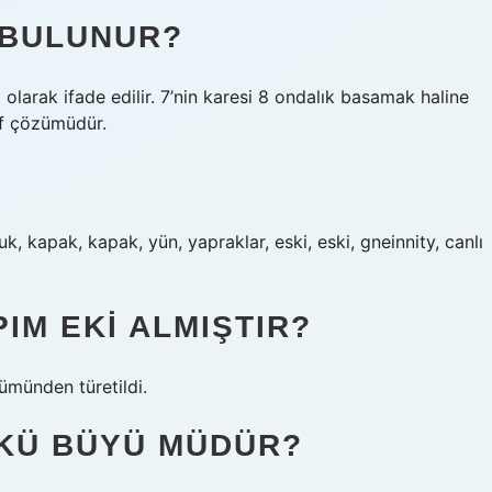
 BULUNUR?
olarak ifade edilir. 7’nin karesi 8 ondalık basamak haline
tif çözümüdür.
k, kapak, kapak, yün, yapraklar, eski, eski, gneinnity, canlı
IM EKI ALMIŞTIR?
ümünden türetildi.
ÖKÜ BÜYÜ MÜDÜR?