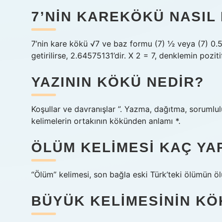
7’NIN KAREKÖKÜ NASIL
7’nin kare kökü √7 ve baz formu (7) ½ veya (7) 0.5 
getirilirse, 2.64575131’dir. X 2 = 7, denklemin pozi
YAZININ KÖKÜ NEDIR?
Koşullar ve davranışlar ”. Yazma, dağıtma, sorumlulu
kelimelerin ortakının kökünden anlamı *.
ÖLÜM KELIMESI KAÇ YAP
“Ölüm” kelimesi, son bağla eski Türk’teki ölümün öl
BÜYÜK KELIMESININ K