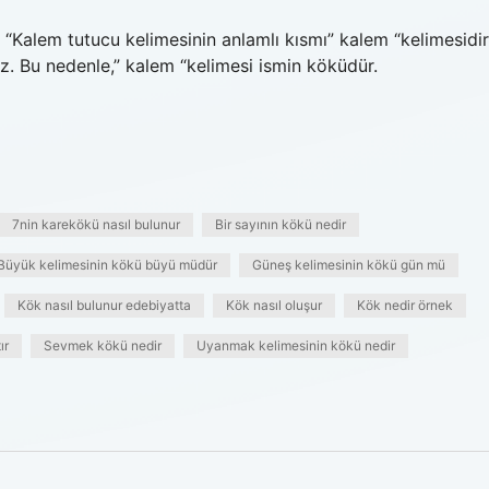
Kalem tutucu kelimesinin anlamlı kısmı” kalem “kelimesidir
z. Bu nedenle,” kalem “kelimesi ismin köküdür.
7nin karekökü nasıl bulunur
Bir sayının kökü nedir
Büyük kelimesinin kökü büyü müdür
Güneş kelimesinin kökü gün mü
Kök nasıl bulunur edebiyatta
Kök nasıl oluşur
Kök nedir örnek
ır
Sevmek kökü nedir
Uyanmak kelimesinin kökü nedir