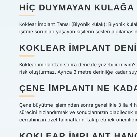
HIÇ DUYMAYAN KULAĞA 
Koklear İmplant Tanısı (Biyonik Kulak): Biyonik ku
işitme sorunları yaşayan kişilerin sesleri algılaması
KOKLEAR IMPLANT DENIZ
Koklear implanttan sonra denizde yüzebilir miyim? 
risk oluşturmaz. Ayrıca 3 metre derinliğe kadar suya
ÇENE IMPLANTI NE KAD
Çene büyütme işleminden sonra genellikle 3 ila 4 ha
sürecini hızlandırmak ve sonuçlarınızın olabilecek 
cerrahınızın özel talimatlarını takip etmek önemlidir
KOKLEAR IMPLANT HAN