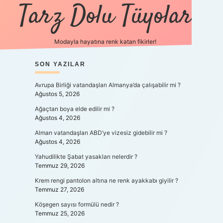
Tarz Dolu Tüyolar
Modayla hayatına renk katan fikirler!
SIDEBAR
SON YAZILAR
hiltonbet güncel giriş
https
Avrupa Birliği vatandaşları Almanya’da çalışabilir mi ?
Ağustos 5, 2026
Ağaçtan boya elde edilir mi ?
Ağustos 4, 2026
Alman vatandaşları ABD’ye vizesiz gidebilir mi ?
Ağustos 4, 2026
Yahudilikte Şabat yasakları nelerdir ?
Temmuz 29, 2026
Krem rengi pantolon altına ne renk ayakkabı giyilir ?
Temmuz 27, 2026
Köşegen sayısı formülü nedir ?
Temmuz 25, 2026