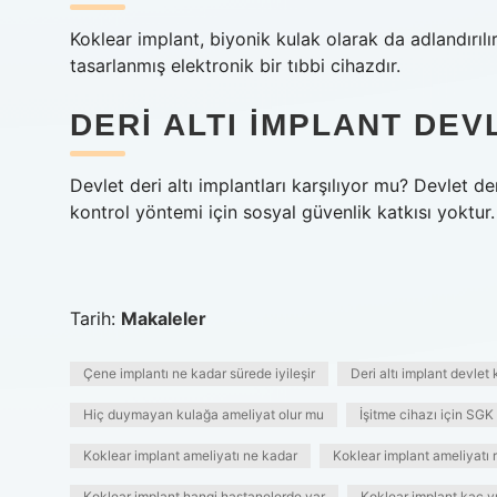
Koklear implant, biyonik kulak olarak da adlandırılır,
tasarlanmış elektronik bir tıbbi cihazdır.
DERI ALTI IMPLANT DEV
Devlet deri altı implantları karşılıyor mu? Devlet de
kontrol yöntemi için sosyal güvenlik katkısı yoktur.
Tarih:
Makaleler
Çene implantı ne kadar sürede iyileşir
Deri altı implant devlet 
Hiç duymayan kulağa ameliyat olur mu
İşitme cihazı için SG
Koklear implant ameliyatı ne kadar
Koklear implant ameliyatı r
Koklear implant hangi hastanelerde var
Koklear implant kaç yı