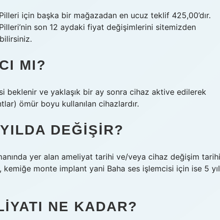
leri için başka bir mağazadan en ucuz teklif 425,00’dır.
leri’nin son 12 aydaki fiyat değişimlerini sitemizden
ilirsiniz.
CI MI?
i beklenir ve yaklaşık bir ay sonra cihaz aktive edilerek
tlar) ömür boyu kullanılan cihazlardır.
YILDA DEĞIŞIR?
manında yer alan ameliyat tarihi ve/veya cihaz değişim tarih
ı, kemiğe monte implant yani Baha ses işlemcisi için ise 5 yıl
IYATI NE KADAR?