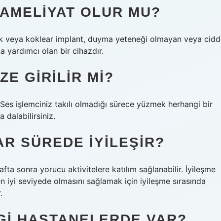
AMELIYAT OLUR MU?
lak veya koklear implant, duyma yeteneği olmayan veya cidd
na yardımcı olan bir cihazdır.
E GIRILIR MI?
Ses işlemciniz takılı olmadığı sürece yüzmek herhangi bir
 dalabilirsiniz.
AR SÜREDE IYILEŞIR?
fta sonra yorucu aktivitelere katılım sağlanabilir. İyileşme
en iyi seviyede olmasını sağlamak için iyileşme sırasında
.
GI HASTANELERDE VAR?