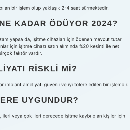
pılan bir işlem olup yaklaşık 2-4 saat sürmektedir.
K NE KADAR ÖDÜYOR 2024?
am yapsa da, işitme cihazları için ödenen mevcut tutar
lar için işitme cihazı satın alımında %20 kesinti ile net
birçok faktör vardır.
YATI RISKLI MI?
r implant ameliyatı güvenli ve iyi tolere edilen bir işlemdir.
LERE UYGUNDUR?
 ileri veya çok ileri derecede işitme kaybı olan kişiler için