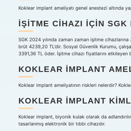
Koklear implant ameliyatı genel anestezi altında ya
İŞITME CIHAZI IÇIN SG
SGK 2024 yılında zaman zaman işitme cihazlarına z
brüt 4239,20 TL’dir. Sosyal Güvenlik Kurumu, çalışan
3391,36 TL öder. İşitme cihazı fiyatlarını etkileyen 
KOKLEAR IMPLANT AMELI
Koklear implant ameliyatının riskleri nelerdir? Koklea
KOKLEAR IMPLANT KIM
Koklear implant, biyonik kulak olarak da adlandırılır,
tasarlanmış elektronik bir tıbbi cihazdır.