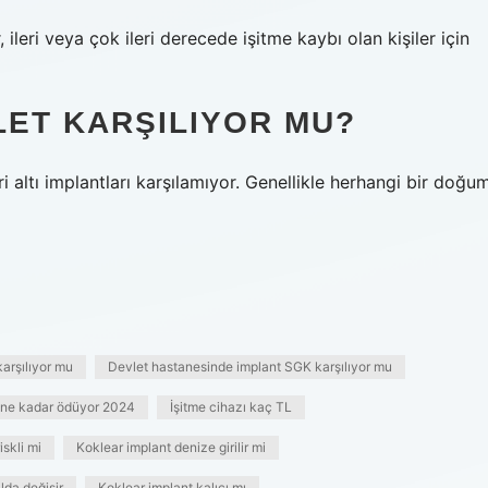
 ileri veya çok ileri derecede işitme kaybı olan kişiler için
LET KARŞILIYOR MU?
ri altı implantları karşılamıyor. Genellikle herhangi bir doğu
karşılıyor mu
Devlet hastanesinde implant SGK karşılıyor mu
K ne kadar ödüyor 2024
İşitme cihazı kaç TL
iskli mi
Koklear implant denize girilir mi
lda değişir
Koklear implant kalıcı mı