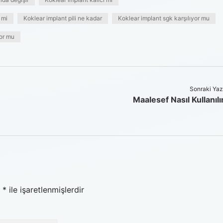
 mi
Koklear implant pili ne kadar
Koklear implant sgk karşılıyor mu
yor mu
Sonraki Yaz
Maalesef Nasıl Kullanılı
r
*
ile işaretlenmişlerdir