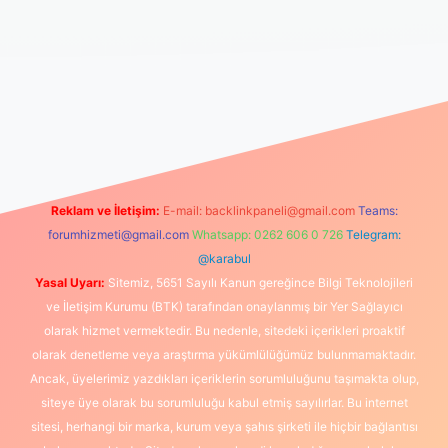
tps://www.betexper.xyz/
elexbetgiris.org
Reklam ve İletişim:
E-mail:
backlinkpaneli@gmail.com
Teams:
forumhizmeti@gmail.com
Whatsapp: 0262 606 0 726
Telegram:
@karabul
Yasal Uyarı:
Sitemiz, 5651 Sayılı Kanun gereğince Bilgi Teknolojileri
ve İletişim Kurumu (BTK) tarafından onaylanmış bir Yer Sağlayıcı
olarak hizmet vermektedir. Bu nedenle, sitedeki içerikleri proaktif
olarak denetleme veya araştırma yükümlülüğümüz bulunmamaktadır.
Ancak, üyelerimiz yazdıkları içeriklerin sorumluluğunu taşımakta olup,
siteye üye olarak bu sorumluluğu kabul etmiş sayılırlar. Bu internet
sitesi, herhangi bir marka, kurum veya şahıs şirketi ile hiçbir bağlantısı