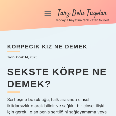
Tarz Dolu Tüyolar
menüyü
aç
Modayla hayatına renk katan fikirler!
Anasayfa
Gizlilik Politikası
KÖRPECIK KIZ NE DEMEK
Yasal Uyarı
Tarih: Ocak 14, 2025
Hakkımızda
SEKSTE KÖRPE NE
DEMEK?
Sertleşme bozukluğu, halk arasında cinsel
iktidarsızlık olarak bilinir ve sağlıklı bir cinsel ilişki
için gerekli olan penis sertliğini sağlayamama veya