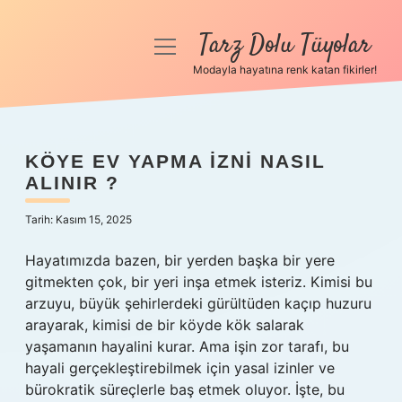
Tarz Dolu Tüyolar
menüyü
aç
Modayla hayatına renk katan fikirler!
Anasayfa
Gizlilik Politikası
KÖYE EV YAPMA IZNI NASIL
ALINIR ?
Yasal Uyarı
Tarih: Kasım 15, 2025
Hakkımızda
Hayatımızda bazen, bir yerden başka bir yere
gitmekten çok, bir yeri inşa etmek isteriz. Kimisi bu
arzuyu, büyük şehirlerdeki gürültüden kaçıp huzuru
arayarak, kimisi de bir köyde kök salarak
yaşamanın hayalini kurar. Ama işin zor tarafı, bu
hayali gerçekleştirebilmek için yasal izinler ve
bürokratik süreçlerle baş etmek oluyor. İşte, bu