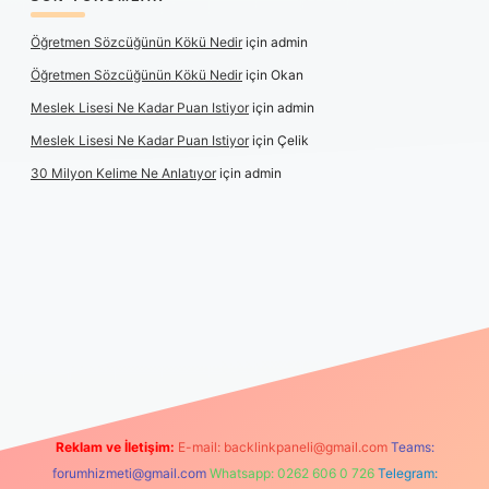
Öğretmen Sözcüğünün Kökü Nedir
için
admin
Öğretmen Sözcüğünün Kökü Nedir
için
Okan
Meslek Lisesi Ne Kadar Puan Istiyor
için
admin
Meslek Lisesi Ne Kadar Puan Istiyor
için
Çelik
30 Milyon Kelime Ne Anlatıyor
için
admin
ncel giriş
https://www.betexper.xyz/
elexbetgiris.org
Reklam ve İletişim:
E-mail:
backlinkpaneli@gmail.com
Teams:
forumhizmeti@gmail.com
Whatsapp: 0262 606 0 726
Telegram: