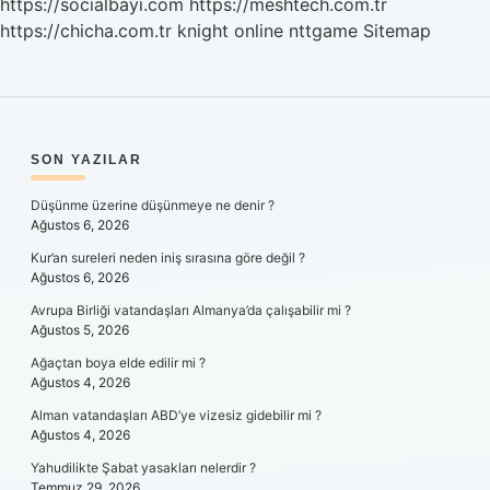
https://socialbayi.com
https://meshtech.com.tr
https://chicha.com.tr
knight online
nttgame
Sitemap
SIDEBAR
SON YAZILAR
Düşünme üzerine düşünmeye ne denir ?
Ağustos 6, 2026
Kur’an sureleri neden iniş sırasına göre değil ?
Ağustos 6, 2026
Avrupa Birliği vatandaşları Almanya’da çalışabilir mi ?
Ağustos 5, 2026
Ağaçtan boya elde edilir mi ?
Ağustos 4, 2026
Alman vatandaşları ABD’ye vizesiz gidebilir mi ?
Ağustos 4, 2026
Yahudilikte Şabat yasakları nelerdir ?
Temmuz 29, 2026