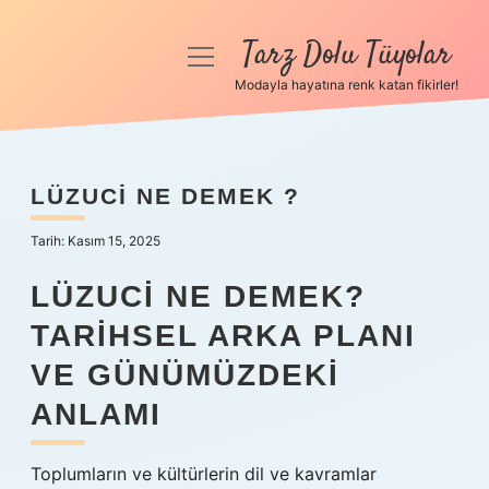
Tarz Dolu Tüyolar
menüyü
aç
Modayla hayatına renk katan fikirler!
Anasayfa
Gizlilik Politikası
LÜZUCI NE DEMEK ?
Yasal Uyarı
Tarih: Kasım 15, 2025
Hakkımızda
LÜZUCI NE DEMEK?
TARIHSEL ARKA PLANI
VE GÜNÜMÜZDEKI
ANLAMI
Toplumların ve kültürlerin dil ve kavramlar