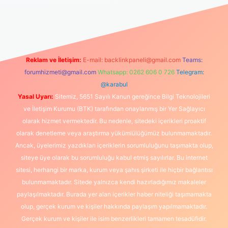
riş
https://www.betexper.xyz/
elexbetgiris.org
Reklam ve İletişim:
E-mail:
backlinkpaneli@gmail.com
Teams:
forumhizmeti@gmail.com
Whatsapp: 0262 606 0 726
Telegram:
@karabul
Yasal Uyarı:
Sitemiz, 5651 Sayılı Kanun gereğince Bilgi Teknolojileri
ve İletişim Kurumu (BTK) tarafından onaylanmış bir Yer Sağlayıcı
olarak hizmet vermektedir. Bu nedenle, sitedeki içerikleri proaktif
olarak denetleme veya araştırma yükümlülüğümüz bulunmamaktadır.
Ancak, üyelerimiz yazdıkları içeriklerin sorumluluğunu taşımakta olup,
siteye üye olarak bu sorumluluğu kabul etmiş sayılırlar. Bu internet
sitesi, herhangi bir marka, kurum veya şahıs şirketi ile hiçbir bağlantısı
bulunmamaktadır. Sitede yalnızca kendi hazırladığımız makaleler
paylaşılmaktadır. Burada yer alan içerikler haber niteliği taşımamakta
olup, gerçek kurum ve kişiler hakkında paylaşım yapılmamaktadır.
Gerçek kurum ve kişiler ile isim benzerlikleri tamamen tesadüfidir.