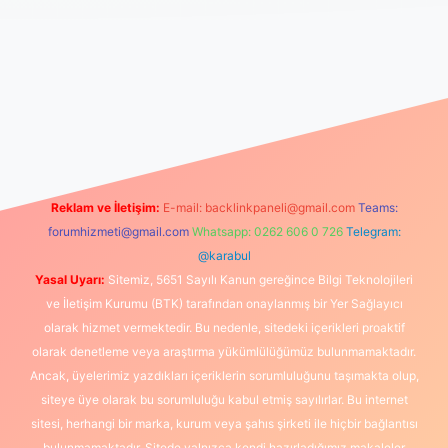
tps://www.betexper.xyz/
elexbetgiris.org
Reklam ve İletişim:
E-mail:
backlinkpaneli@gmail.com
Teams:
forumhizmeti@gmail.com
Whatsapp: 0262 606 0 726
Telegram:
@karabul
Yasal Uyarı:
Sitemiz, 5651 Sayılı Kanun gereğince Bilgi Teknolojileri
ve İletişim Kurumu (BTK) tarafından onaylanmış bir Yer Sağlayıcı
olarak hizmet vermektedir. Bu nedenle, sitedeki içerikleri proaktif
olarak denetleme veya araştırma yükümlülüğümüz bulunmamaktadır.
Ancak, üyelerimiz yazdıkları içeriklerin sorumluluğunu taşımakta olup,
siteye üye olarak bu sorumluluğu kabul etmiş sayılırlar. Bu internet
sitesi, herhangi bir marka, kurum veya şahıs şirketi ile hiçbir bağlantısı
bulunmamaktadır. Sitede yalnızca kendi hazırladığımız makaleler