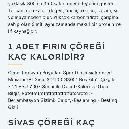
yaklaşık 300 ila 350 kalori enerji değerini gösterir.
Torbanın bu kalori değeri, onu içeren un, susam, su
ve maya neden olur. Yüksek karbonhidrat içeriğine
sahip olan Simit, aynı zamanda makul bir protein ve
lif kaynağıdır.
1 ADET FIRIN ÇÖREĞI
KAÇ KALORIDIR?
Genel Porsiyon Boyutları Spor Dimensialorlorer1
Miniatur581 Small201100 G3051 Boy3452 Çizgiler
• 21 ASU 2007 Sönümlü Donut-Kalori ve Gıda
Bilgisi Fatefatfatfatfatfatfatfatscrete ›-
Berlambasyon Gizimi› Calory-Beslaming ›-Besting
Gizli
SIVAS ÇÖREĞI KAÇ