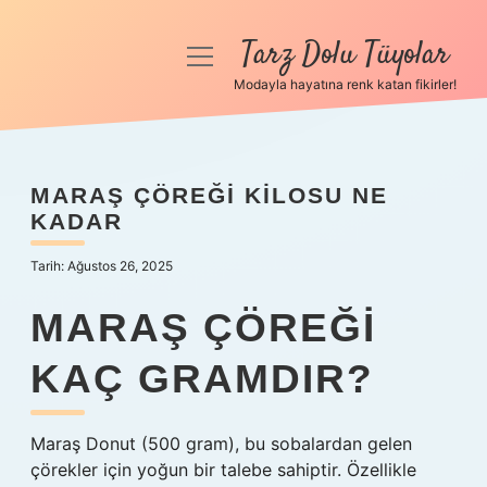
Tarz Dolu Tüyolar
menüyü
aç
Modayla hayatına renk katan fikirler!
Anasayfa
Gizlilik Politikası
MARAŞ ÇÖREĞI KILOSU NE
KADAR
Yasal Uyarı
Tarih: Ağustos 26, 2025
Hakkımızda
MARAŞ ÇÖREĞI
KAÇ GRAMDIR?
Maraş Donut (500 gram), bu sobalardan gelen
çörekler için yoğun bir talebe sahiptir. Özellikle