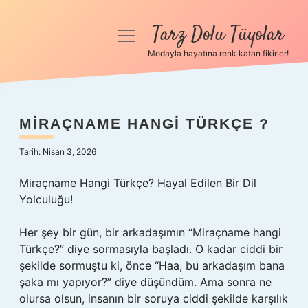
Tarz Dolu Tüyolar
menüyü
aç
Modayla hayatına renk katan fikirler!
Anasayfa
Gizlilik Politikası
MIRAÇNAME HANGI TÜRKÇE ?
Yasal Uyarı
Tarih: Nisan 3, 2026
Hakkımızda
Miraçname Hangi Türkçe? Hayal Edilen Bir Dil
Yolculuğu!
Her şey bir gün, bir arkadaşımın “Miraçname hangi
Türkçe?” diye sormasıyla başladı. O kadar ciddi bir
şekilde sormuştu ki, önce “Haa, bu arkadaşım bana
şaka mı yapıyor?” diye düşündüm. Ama sonra ne
olursa olsun, insanın bir soruya ciddi şekilde karşılık