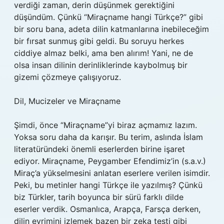
verdiği zaman, derin düşünmek gerektiğini
düşündüm. Çünkü “Miraçname hangi Türkçe?” gibi
bir soru bana, adeta dilin katmanlarına inebileceğim
bir fırsat sunmuş gibi geldi. Bu soruyu herkes
ciddiye almaz belki, ama ben alırım! Yani, ne de
olsa insan dilinin derinliklerinde kaybolmuş bir
gizemi çözmeye çalışıyoruz.
Dil, Mucizeler ve Miraçname
Şimdi, önce “Miraçname”yi biraz açmamız lazım.
Yoksa soru daha da karışır. Bu terim, aslında İslam
literatüründeki önemli eserlerden birine işaret
ediyor. Miraçname, Peygamber Efendimiz’in (s.a.v.)
Miraç’a yükselmesini anlatan eserlere verilen isimdir.
Peki, bu metinler hangi Türkçe ile yazılmış? Çünkü
biz Türkler, tarih boyunca bir sürü farklı dilde
eserler verdik. Osmanlıca, Arapça, Farsça derken,
dilin evrimini izlemek bazen bir zeka testi gibi