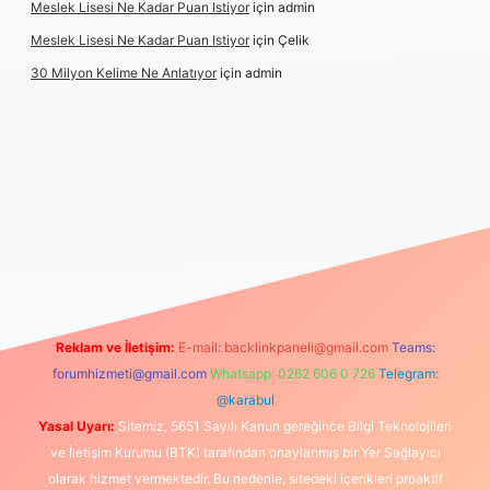
Meslek Lisesi Ne Kadar Puan Istiyor
için
admin
Meslek Lisesi Ne Kadar Puan Istiyor
için
Çelik
30 Milyon Kelime Ne Anlatıyor
için
admin
iş
https://www.betexper.xyz/
elexbetgiris.org
Reklam ve İletişim:
E-mail:
backlinkpaneli@gmail.com
Teams:
forumhizmeti@gmail.com
Whatsapp: 0262 606 0 726
Telegram:
@karabul
Yasal Uyarı:
Sitemiz, 5651 Sayılı Kanun gereğince Bilgi Teknolojileri
ve İletişim Kurumu (BTK) tarafından onaylanmış bir Yer Sağlayıcı
olarak hizmet vermektedir. Bu nedenle, sitedeki içerikleri proaktif