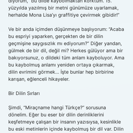
diyorum, “bu dilde kaybolmaktan korktum. 15.
yüzyılda yazılmış bir metni günümüze uyarlamak,
herhalde Mona Lisa’yı graffitiye çevirmek gibidir!”
Ve bir anda içimden düşünmeye başlıyorum: “Acaba
bu espriyi yaparken, gerçekten de bir dilin
geçmişine saygısızlık mı ediyorum?” Diğer yandan,
gülmek de bir dil, değil mi? Herkes gülüyor ama bir
bakıyorsunuz, o dildeki tüm anlam kayboluyor. Ama
bu kaybolmuş anlamı yeniden ortaya çıkarmak,
dilin evrimini görmek… İşte bunlar hep birbirine
karışan, eğlenceli hikayeler.
Bir Dilin Sırları
Şimdi, “Miraçname hangi Türkçe?” sorusuna
dönelim. Eğer bu eser bir dilin derinliklerini
keşfetmeye çalışan bir insanın yazısıysa, kesinlikle
bu eski metinlerin içinde kaybolmuş bir dil var. Dilin