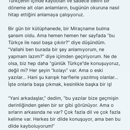
Türkçenin içinde kaybolan ve sadece belirli bir
döneme ait olan anlamların, bugünün okuruna nasıl
hitap ettiğini anlamaya çalışıyoruz.
Bir gün bir kütüphanede, bir Miraçname bulma
şansım oldu. Ama hemen hemen her sayfada “bu
Türkçe ile nasıl başa çıkılır?” diye düşündüm.
“Vallahi ben burada bir şey anlamıyorum, ne
yapmam lazım?” diye içimden geçiriyorum. Ne de
olsa, biz hep daha “günlük Türkçe”de konuşuyoruz,
değil mi? Her şeyin “kolayı” var. Ama o eski
yazılar… Hani şu karışık harflerle yazılmış olanlar…
İşte onlarla başa çıkmak, kesinlikle başka bir iş!
“Yani arkadaşlar,” dedim, “bu yazılar bize geçmişin
derinliğinden gelen bir sır gibi görünüyor. Ama o
sırların arkasında ne var? Çok fazla dil ve çok fazla
kelime var. Herkes bir dilde konuşuyor, ama ben bu
dilde kayboluyorum!”