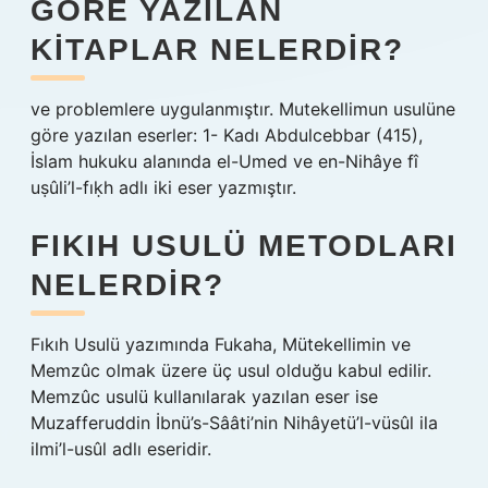
GÖRE YAZILAN
KITAPLAR NELERDIR?
ve problemlere uygulanmıştır. Mutekellimun usulüne
göre yazılan eserler: 1- Kadı Abdulcebbar (415),
İslam hukuku alanında el-Umed ve en-Nihâye fî
uṣûli’l-fıḳh adlı iki eser yazmıştır.
FIKIH USULÜ METODLARI
NELERDIR?
Fıkıh Usulü yazımında Fukaha, Mütekellimin ve
Memzûc olmak üzere üç usul olduğu kabul edilir.
Memzûc usulü kullanılarak yazılan eser ise
Muzafferuddin İbnü’s-Sââti’nin Nihâyetü’l-vüsûl ila
ilmi’l-usûl adlı eseridir.