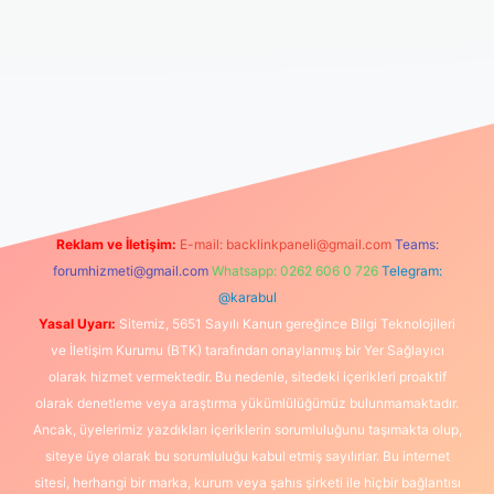
tps://www.betexper.xyz/
elexbetgiris.org
Reklam ve İletişim:
E-mail:
backlinkpaneli@gmail.com
Teams:
forumhizmeti@gmail.com
Whatsapp: 0262 606 0 726
Telegram:
@karabul
Yasal Uyarı:
Sitemiz, 5651 Sayılı Kanun gereğince Bilgi Teknolojileri
ve İletişim Kurumu (BTK) tarafından onaylanmış bir Yer Sağlayıcı
olarak hizmet vermektedir. Bu nedenle, sitedeki içerikleri proaktif
olarak denetleme veya araştırma yükümlülüğümüz bulunmamaktadır.
Ancak, üyelerimiz yazdıkları içeriklerin sorumluluğunu taşımakta olup,
siteye üye olarak bu sorumluluğu kabul etmiş sayılırlar. Bu internet
sitesi, herhangi bir marka, kurum veya şahıs şirketi ile hiçbir bağlantısı