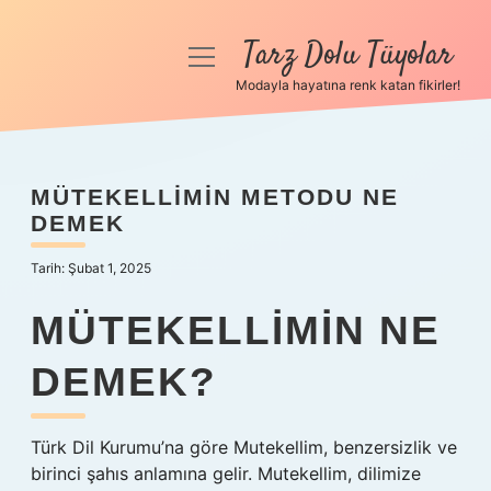
Tarz Dolu Tüyolar
menüyü
aç
Modayla hayatına renk katan fikirler!
Anasayfa
Gizlilik Politikası
MÜTEKELLIMIN METODU NE
DEMEK
Yasal Uyarı
Tarih: Şubat 1, 2025
Hakkımızda
MÜTEKELLIMIN NE
DEMEK?
Türk Dil Kurumu’na göre Mutekellim, benzersizlik ve
birinci şahıs anlamına gelir. Mutekellim, dilimize