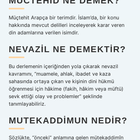
MÜCTEHID NE DEMEK?
Müçtehit Arapça bir terimdir. İslam’da, bir konu
hakkında mevcut delilleri inceleyerek karar veren
din adamlarına verilen isimdir.
NEVAZIL NE DEMEKTIR?
Bu derlemenin içeriğinden yola çıkarak nevazil
kavramını, “muamele, ahlak, ibadet ve kaza
sahasında ortaya çıkan ve kişinin dini hükmü
öğrenmesi için hâkime (fakih, hâkim veya müftü)
sevk ettiği olay ve problemler” şeklinde
tanımlayabiliriz.
MUTEKADDIMUN NEDIR?
Sözlükte, “önceki” anlamına gelen mütekaddimîn