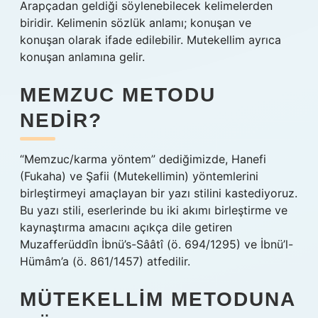
Arapçadan geldiği söylenebilecek kelimelerden
biridir. Kelimenin sözlük anlamı; konuşan ve
konuşan olarak ifade edilebilir. Mutekellim ayrıca
konuşan anlamına gelir.
MEMZUC METODU
NEDIR?
“Memzuc/karma yöntem” dediğimizde, Hanefi
(Fukaha) ve Şafii (Mutekellimin) yöntemlerini
birleştirmeyi amaçlayan bir yazı stilini kastediyoruz.
Bu yazı stili, eserlerinde bu iki akımı birleştirme ve
kaynaştırma amacını açıkça dile getiren
Muzafferüddîn İbnü’s-Sââtî (ö. 694/1295) ve İbnü’l-
Hümâm’a (ö. 861/1457) atfedilir.
MÜTEKELLIM METODUNA