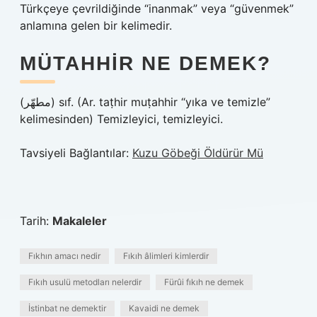
Türkçeye çevrildiğinde “inanmak” veya “güvenmek”
anlamına gelen bir kelimedir.
MÜTAHHIR NE DEMEK?
(ﻣﻄﻬّﺮ) sıf. (Ar. taṭhіr muṭahhir “yıka ve temizle”
kelimesinden) Temizleyici, temizleyici.
Tavsiyeli Bağlantılar:
Kuzu Göbeği Öldürür Mü
Tarih:
Makaleler
Fıkhın amacı nedir
Fıkıh âlimleri kimlerdir
Fıkıh usulü metodları nelerdir
Fürûi fıkıh ne demek
İstinbat ne demektir
Kavaidi ne demek