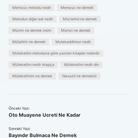
Memzuc metodu nedir
Memzuc ne demek
Metodun diğer adı nedir
Müctehid ne demek
Mümin ne demek müm
Mümzi ne demek
Mütahhir ne demek
Mutekaddimun nedir
Mütekellim metoduna göre yazılan kitaplar nelerdir
Mütekellim nedir Arapça
Mütekellim nedir din
Mütekellimin ne demek
Nevazil ne demektir
Önceki Yazı
Oto Muayene Ucreti Ne Kadar
Sonraki Yazı
Bayındır Bulmaca Ne Demek