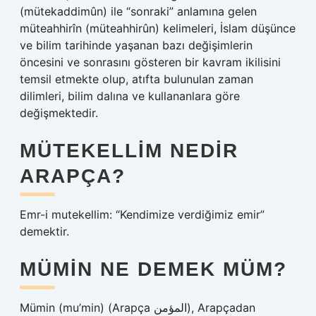
(mütekaddimûn) ile “sonraki” anlamına gelen
müteahhirîn (müteahhirûn) kelimeleri, İslam düşünce
ve bilim tarihinde yaşanan bazı değişimlerin
öncesini ve sonrasını gösteren bir kavram ikilisini
temsil etmekte olup, atıfta bulunulan zaman
dilimleri, bilim dalına ve kullananlara göre
değişmektedir.
MÜTEKELLIM NEDIR
ARAPÇA?
Emr-i mutekellim: “Kendimize verdiğimiz emir”
demektir.
MÜMIN NE DEMEK MÜM?
Mümin (mu’min) (Arapça المؤمن), Arapçadan