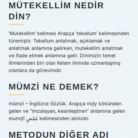
MÜTEKELLIM NEDIR
DIN?
‘Mutekellim’ kelimesi Arapça ‘tekellum’ kelimesinden
türemiştir. Tekellum anlatmak, açıklamak ve
anlatmak anlamına gelirken, mutekellim anlatmak
ve ifade etmek anlamına gelir. Dinimizin temel
ilimlerinden biri olan Kelam ilminde uzmanlaşmış
olanlara da görevimdir.
MÜMZI NE DEMEK?
mümzi – İngilizce Sözlük. Arapça mḍy kökünden
gelen ve “imzalayan, kesinleştiren” anlamına gelen
mumḍī مُمْضٍ kelimesinden alıntıdır.
METODUN DIĞER ADI