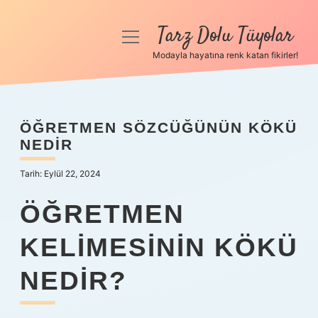
Tarz Dolu Tüyolar
menüyü
aç
Modayla hayatına renk katan fikirler!
Anasayfa
Gizlilik Politikası
ÖĞRETMEN SÖZCÜĞÜNÜN KÖKÜ
NEDIR
Yasal Uyarı
Tarih: Eylül 22, 2024
Hakkımızda
ÖĞRETMEN
KELIMESININ KÖKÜ
NEDIR?