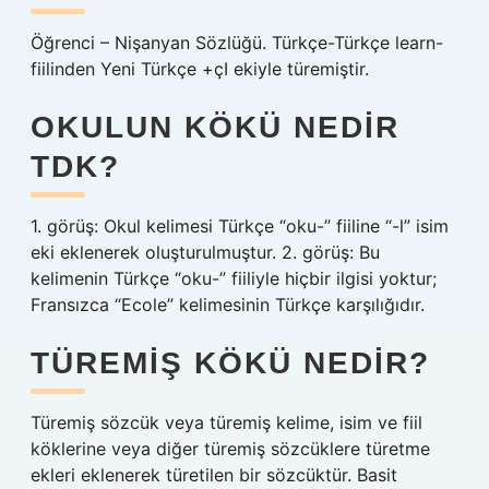
Öğrenci – Nişanyan Sözlüğü. Türkçe-Türkçe learn-
fiilinden Yeni Türkçe +çI ekiyle türemiştir.
OKULUN KÖKÜ NEDIR
TDK?
1. görüş: Okul kelimesi Türkçe “oku-” fiiline “-l” isim
eki eklenerek oluşturulmuştur. 2. görüş: Bu
kelimenin Türkçe “oku-” fiiliyle hiçbir ilgisi yoktur;
Fransızca “Ecole” kelimesinin Türkçe karşılığıdır.
TÜREMIŞ KÖKÜ NEDIR?
Türemiş sözcük veya türemiş kelime, isim ve fiil
köklerine veya diğer türemiş sözcüklere türetme
ekleri eklenerek türetilen bir sözcüktür. Basit