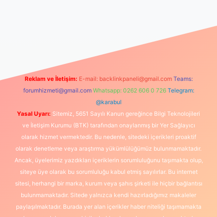
//www.betexper.xyz/
elexbetgiris.org
Reklam ve İletişim:
E-mail:
backlinkpaneli@gmail.com
Teams:
forumhizmeti@gmail.com
Whatsapp: 0262 606 0 726
Telegram:
@karabul
Yasal Uyarı:
Sitemiz, 5651 Sayılı Kanun gereğince Bilgi Teknolojileri
ve İletişim Kurumu (BTK) tarafından onaylanmış bir Yer Sağlayıcı
olarak hizmet vermektedir. Bu nedenle, sitedeki içerikleri proaktif
olarak denetleme veya araştırma yükümlülüğümüz bulunmamaktadır.
Ancak, üyelerimiz yazdıkları içeriklerin sorumluluğunu taşımakta olup,
siteye üye olarak bu sorumluluğu kabul etmiş sayılırlar. Bu internet
sitesi, herhangi bir marka, kurum veya şahıs şirketi ile hiçbir bağlantısı
bulunmamaktadır. Sitede yalnızca kendi hazırladığımız makaleler
paylaşılmaktadır. Burada yer alan içerikler haber niteliği taşımamakta