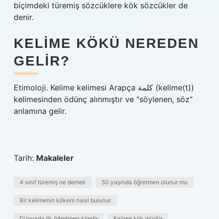
biçimdeki türemiş sözcüklere kök sözcükler de
denir.
KELIME KÖKÜ NEREDEN
GELIR?
Etimoloji. Kelime kelimesi Arapça كلمة (kelime(t))
kelimesinden ödünç alınmıştır ve “söylenen, söz”
anlamına gelir.
Tarih:
Makaleler
4 sınıf türemiş ne demek
50 yaşında öğretmen olunur mu
Bir kelimenin kökeni nasıl bulunur
Dünyada ilk öğretmen kimdir
Kelime kök müdür