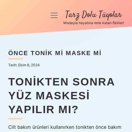
Tarz Dolu Tüyolar
menüyü
aç
Modayla hayatına renk katan fikirler!
Anasayfa
Gizlilik Politikası
ÖNCE TONIK MI MASKE MI
Yasal Uyarı
Tarih: Ekim 8, 2024
Hakkımızda
TONIKTEN SONRA
YÜZ MASKESI
YAPILIR MI?
Cilt bakım ürünleri kullanırken tonikten önce bakım