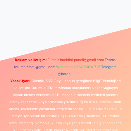
ps://www.betexper.xyz/
elexbetgiris.org
Reklam ve İletişim:
E-mail:
backlinkpaneli@gmail.com
Teams:
forumhizmeti@gmail.com
Whatsapp: 0262 606 0 726
Telegram:
@karabul
Yasal Uyarı:
Sitemiz, 5651 Sayılı Kanun gereğince Bilgi Teknolojileri
ve İletişim Kurumu (BTK) tarafından onaylanmış bir Yer Sağlayıcı
olarak hizmet vermektedir. Bu nedenle, sitedeki içerikleri proaktif
olarak denetleme veya araştırma yükümlülüğümüz bulunmamaktadır.
Ancak, üyelerimiz yazdıkları içeriklerin sorumluluğunu taşımakta olup,
siteye üye olarak bu sorumluluğu kabul etmiş sayılırlar. Bu internet
sitesi, herhangi bir marka, kurum veya şahıs şirketi ile hiçbir bağlantısı
bulunmamaktadır. Sitede yalnızca kendi hazırladığımız makaleler