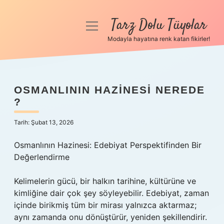
Tarz Dolu Tüyolar
menüyü
aç
Modayla hayatına renk katan fikirler!
Anasayfa
Gizlilik Politikası
OSMANLININ HAZINESI NEREDE
?
Yasal Uyarı
Tarih: Şubat 13, 2026
Hakkımızda
Osmanlının Hazinesi: Edebiyat Perspektifinden Bir
Değerlendirme
Kelimelerin gücü, bir halkın tarihine, kültürüne ve
kimliğine dair çok şey söyleyebilir. Edebiyat, zaman
içinde birikmiş tüm bir mirası yalnızca aktarmaz;
aynı zamanda onu dönüştürür, yeniden şekillendirir.