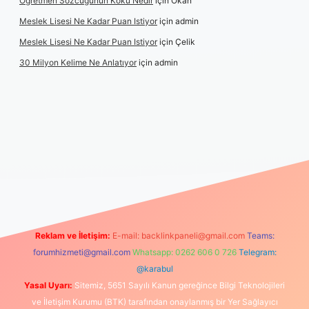
Öğretmen Sözcüğünün Kökü Nedir
için
Okan
Meslek Lisesi Ne Kadar Puan Istiyor
için
admin
Meslek Lisesi Ne Kadar Puan Istiyor
için
Çelik
30 Milyon Kelime Ne Anlatıyor
için
admin
ş
https://www.betexper.xyz/
elexbetgiris.org
Reklam ve İletişim:
E-mail:
backlinkpaneli@gmail.com
Teams:
forumhizmeti@gmail.com
Whatsapp: 0262 606 0 726
Telegram:
@karabul
Yasal Uyarı:
Sitemiz, 5651 Sayılı Kanun gereğince Bilgi Teknolojileri
ve İletişim Kurumu (BTK) tarafından onaylanmış bir Yer Sağlayıcı