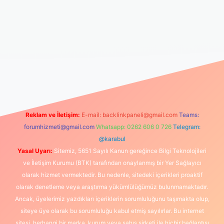
https://www.betexper.xyz/
elexbetgiris.org
Reklam ve İletişim:
E-mail:
backlinkpaneli@gmail.com
Teams:
forumhizmeti@gmail.com
Whatsapp: 0262 606 0 726
Telegram:
@karabul
Yasal Uyarı:
Sitemiz, 5651 Sayılı Kanun gereğince Bilgi Teknolojileri
ve İletişim Kurumu (BTK) tarafından onaylanmış bir Yer Sağlayıcı
olarak hizmet vermektedir. Bu nedenle, sitedeki içerikleri proaktif
olarak denetleme veya araştırma yükümlülüğümüz bulunmamaktadır.
Ancak, üyelerimiz yazdıkları içeriklerin sorumluluğunu taşımakta olup,
siteye üye olarak bu sorumluluğu kabul etmiş sayılırlar. Bu internet
sitesi, herhangi bir marka, kurum veya şahıs şirketi ile hiçbir bağlantısı