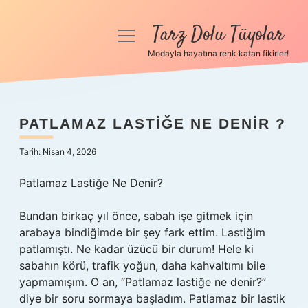
Tarz Dolu Tüyolar
menüyü
aç
Modayla hayatına renk katan fikirler!
Anasayfa
Gizlilik Politikası
PATLAMAZ LASTIĞE NE DENIR ?
Yasal Uyarı
Tarih: Nisan 4, 2026
Hakkımızda
Patlamaz Lastiğe Ne Denir?
Bundan birkaç yıl önce, sabah işe gitmek için
arabaya bindiğimde bir şey fark ettim. Lastiğim
patlamıştı. Ne kadar üzücü bir durum! Hele ki
sabahın körü, trafik yoğun, daha kahvaltımı bile
yapmamışım. O an, “Patlamaz lastiğe ne denir?”
diye bir soru sormaya başladım. Patlamaz bir lastik