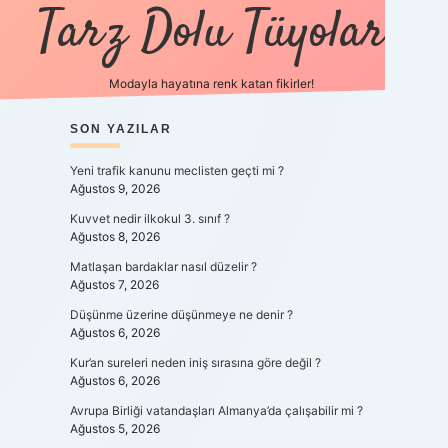
Tarz Dolu Tüyolar
Modayla hayatına renk katan fikirler!
SIDEBAR
SON YAZILAR
hiltonbet güncel giriş
ht
Yeni trafik kanunu meclisten geçti mi ?
Ağustos 9, 2026
Kuvvet nedir ilkokul 3. sınıf ?
Ağustos 8, 2026
Matlaşan bardaklar nasıl düzelir ?
Ağustos 7, 2026
Düşünme üzerine düşünmeye ne denir ?
Ağustos 6, 2026
Kur’an sureleri neden iniş sırasına göre değil ?
Ağustos 6, 2026
Avrupa Birliği vatandaşları Almanya’da çalışabilir mi ?
Ağustos 5, 2026