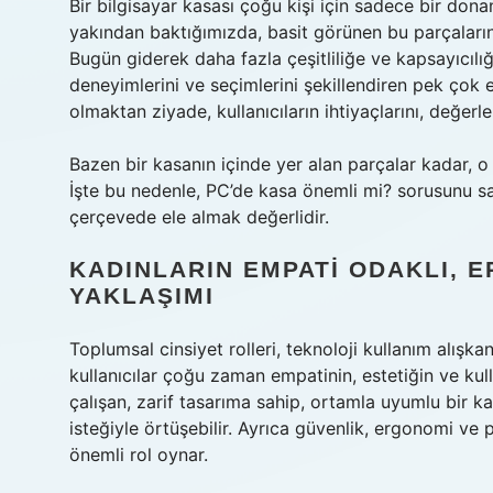
Bir bilgisayar kasası çoğu kişi için sadece bir don
yakından baktığımızda, basit görünen bu parçaların 
Bugün giderek daha fazla çeşitliliğe ve kapsayıcılığ
deneyimlerini ve seçimlerini şekillendiren pek çok e
olmaktan ziyade, kullanıcıların ihtiyaçlarını, değerler
Bazen bir kasanın içinde yer alan parçalar kadar, o
İşte bu nedenle, PC’de kasa önemli mi? sorusunu s
çerçevede ele almak değerlidir.
KADINLARIN EMPATI ODAKLI, 
YAKLAŞIMI
Toplumsal cinsiyet rolleri, teknoloji kullanım alışk
kullanıcılar çoğu zaman empatinin, estetiğin ve kull
çalışan, zarif tasarıma sahip, ortamla uyumlu bir k
isteğiyle örtüşebilir. Ayrıca güvenlik, ergonomi ve p
önemli rol oynar.