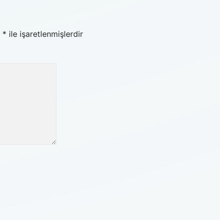
r
*
ile işaretlenmişlerdir