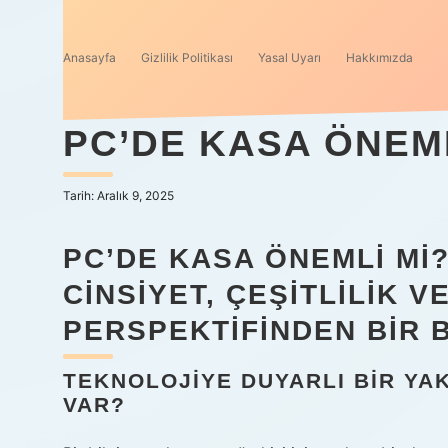
Anasayfa
Gizlilik Politikası
Yasal Uyarı
Hakkımızda
PC’DE KASA ÖNEML
Tarih: Aralık 9, 2025
PC’DE KASA ÖNEMLI MI
CINSIYET, ÇEŞITLILIK 
PERSPEKTIFINDEN BIR 
TEKNOLOJIYE DUYARLI BIR YA
VAR?