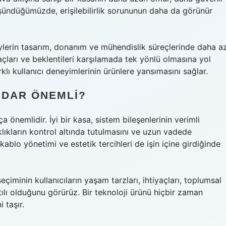
üşündüğümüzde, erişilebilirlik sorununun daha da görünür
eylerin tasarım, donanım ve mühendislik süreçlerinde daha a
yaçları ve beklentileri karşılamada tek yönlü olmasına yol
rklı kullanıcı deneyimlerinin ürünlere yansımasını sağlar.
ADAR ÖNEMLI?
 önemlidir. İyi bir kasa, sistem bileşenlerinin verimli
klıkların kontrol altında tutulmasını ve uzun vadede
ablo yönetimi ve estetik tercihleri de işin içine girdiğinde
minin kullanıcıların yaşam tarzları, ihtiyaçları, toplumsal
ntılı olduğunu görürüz. Bir teknoloji ürünü hiçbir zaman
 taşır.