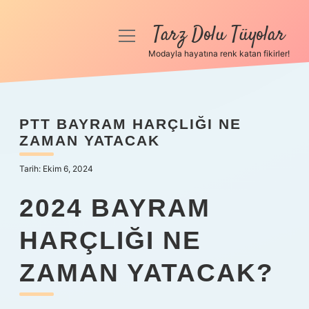
Tarz Dolu Tüyolar
menüyü
aç
Modayla hayatına renk katan fikirler!
Anasayfa
Gizlilik Politikası
PTT BAYRAM HARÇLIĞI NE
ZAMAN YATACAK
Yasal Uyarı
Tarih: Ekim 6, 2024
Hakkımızda
2024 BAYRAM
HARÇLIĞI NE
ZAMAN YATACAK?