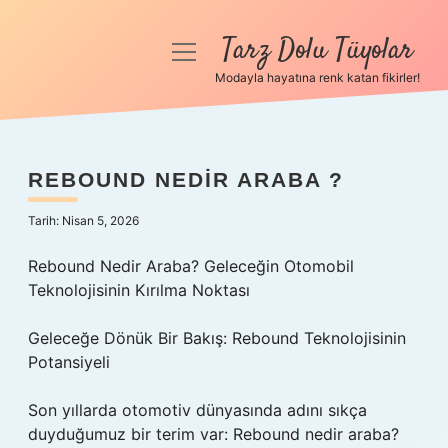
Tarz Dolu Tüyolar
menüyü
aç
Modayla hayatına renk katan fikirler!
Anasayfa
Gizlilik Politikası
REBOUND NEDIR ARABA ?
Yasal Uyarı
Tarih: Nisan 5, 2026
Hakkımızda
Rebound Nedir Araba? Geleceğin Otomobil
Teknolojisinin Kırılma Noktası
Geleceğe Dönük Bir Bakış: Rebound Teknolojisinin
Potansiyeli
Son yıllarda otomotiv dünyasında adını sıkça
duyduğumuz bir terim var: Rebound nedir araba?