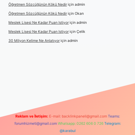
Öğretmen Sözcüğünün Kökü Nedir
için
admin
Öğretmen Sözcüğünün Kökü Nedir
için
Okan
Meslek Lisesi Ne Kadar Puan Istiyor
için
admin
Meslek Lisesi Ne Kadar Puan Istiyor
için
Çelik
30 Milyon Kelime Ne Anlatıyor
için
admin
betexper.xyz/
elexbetgiris.org
Reklam ve İletişim:
E-mail:
backlinkpaneli@gmail.com
Teams:
forumhizmeti@gmail.com
Whatsapp: 0262 606 0 726
Telegram:
@karabul