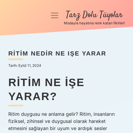
Tarz Dolu Tüyolar
menüyü
aç
Modayla hayatına renk katan fikirler!
Anasayfa
Gizlilik Politikası
RITIM NEDIR NE IŞE YARAR
Yasal Uyarı
Tarih: Eylül 11, 2024
Hakkımızda
RITIM NE IŞE
YARAR?
Ritim duygusu ne anlama gelir? Ritim, insanların
fiziksel, zihinsel ve duygusal olarak hareket
etmesini sağlayan bir uyum ve ardışık sesler