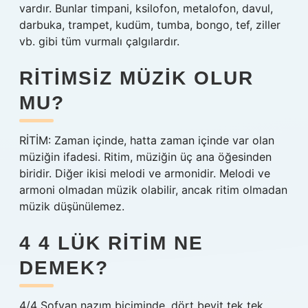
vardır. Bunlar timpani, ksilofon, metalofon, davul,
darbuka, trampet, kudüm, tumba, bongo, tef, ziller
vb. gibi tüm vurmalı çalgılardır.
RITIMSIZ MÜZIK OLUR
MU?
RİTİM: Zaman içinde, hatta zaman içinde var olan
müziğin ifadesi. Ritim, müziğin üç ana öğesinden
biridir. Diğer ikisi melodi ve armonidir. Melodi ve
armoni olmadan müzik olabilir, ancak ritim olmadan
müzik düşünülemez.
4 4 LÜK RITIM NE
DEMEK?
4/4 Sofyan nazım biçiminde, dört beyit tek tek